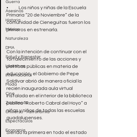
Guerra
•	Los niños y niñas de la Escuela 
Asesinos
Primaria “20 de Noviembre” de la 
Historia
comunidad de Cieneguitas fueron los 
México
primeros en estrenarla.
Naturaleza
DMA
Con la intención de continuar con el 
Salud y Bienestar
fortalecimiento de las acciones y 
Literatura
políticas públicas en materia de 
educación, el Gobierno de Pepe 
Internacional
Saldívar abrió de manera oficial la 
Moda
recién inaugurada aula virtual 
Cine
instalada en el interior de la biblioteca 
Zacatecas
pública “Roberto Cabral del Hoyo” a 
niñas y niños de todas las escuelas 
Universo - Astronomía
guadalupenses.
Espectáculos
Economía
Siendo la primera en todo el estado 