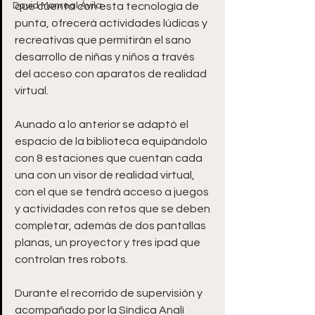
David Monreal Ávila
que cuenta con esta tecnología de 
punta, ofrecerá actividades lúdicas y 
recreativas que permitirán el sano 
desarrollo de niñas y niños a través 
del acceso con aparatos de realidad 
virtual.
Aunado a lo anterior se adaptó el 
espacio de la biblioteca equipándolo 
con 8 estaciones que cuentan cada 
una con un visor de realidad virtual, 
con el que se tendrá acceso a juegos 
y actividades con retos que se deben 
completar, además de dos pantallas 
planas, un proyector y tres ipad que 
controlan tres robots.
Durante el recorrido de supervisión y 
acompañado por la Síndica Analí 