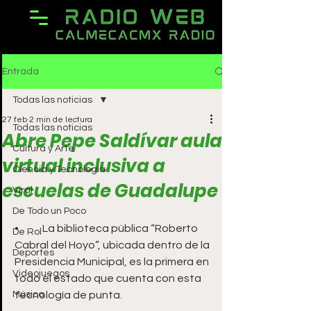
Entrada
Todas las noticias
27 feb
2 min de lectura
Todas las noticias
Abre Pepe Saldívar aula
Cultura y Arte
virtual inclusiva a
Ciencia y Tecnología
escuelas de Guadalupe
Viral
De Todo un Poco
•	La biblioteca pública “Roberto 
De Rol
Cabral del Hoyo”, ubicada dentro de la 
Deportes
Presidencia Municipal, es la primera en 
Videojuegos
todo el estado que cuenta con esta 
Música
tecnología de punta.