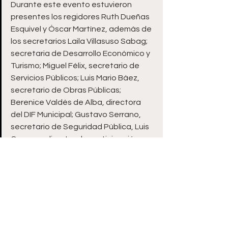
Durante este evento estuvieron 
presentes los regidores Ruth Dueñas 
Esquivel y Óscar Martínez, además de 
los secretarios Laila Villasuso Sabag; 
secretaria de Desarrollo Económico y 
Turismo; Miguel Félix, secretario de 
Servicios Públicos; Luis Mario Báez, 
secretario de Obras Públicas; 
Berenice Valdés de Alba, directora 
del DIF Municipal; Gustavo Serrano, 
secretario de Seguridad Pública, Luis 
Campos, director de participación 
ciudadana; Rafael Romero, secretario 
técnico y Carla Daniela Maldonado 
Ríos, secretaria de Desarrollo Urbano 
y Medio Ambiente.