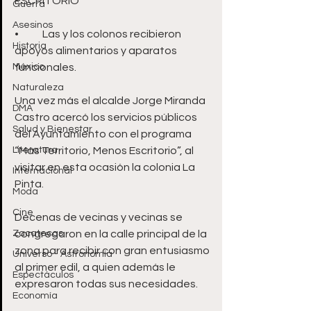
ESCRITORIO”
Guerra
Asesinos
•	Las y los colonos recibieron 
Historia
apoyos alimentarios y aparatos 
México
funcionales. 
Naturaleza
Una vez más el alcalde Jorge Miranda 
DMA
Castro acercó los servicios públicos 
Salud y Bienestar
del Ayuntamiento con el programa 
Literatura
“Más Territorio, Menos Escritorio”, al 
visitar en esta ocasión la colonia La 
Internacional
Pinta. 
Moda
Cine
Decenas de vecinas y vecinas se 
Zacatecas
congregaron en la calle principal de la 
zona para recibir con gran entusiasmo 
Universo - Astronomía
al primer edil, a quien además le 
Espectáculos
expresaron todas sus necesidades. 
Economía