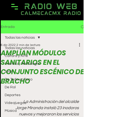
Entrada
Todas las noticias
6 dic 2022
2 min de lectura
Todas las noticias
AMPLÍAN MÓDULOS
Cultura y Arte
SANITARIOS EN EL
Ciencia y Tecnología
CONJUNTO ESCÉNICO DE
Viral
BRACHO
De Todo un Poco
De Rol
Deportes
·         
La Administración del alcalde 
Videojuegos
Jorge Miranda instaló 23 inodoros 
Música
nuevos y mejoraron los servicios 