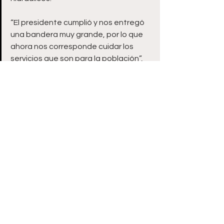
“El presidente cumplió y nos entregó 
una bandera muy grande, por lo que 
ahora nos corresponde cuidar los 
servicios que son para la población”, 
finalizó. 
Zacatecas
Ver todo
Entradas recientes