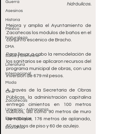
Guerra
hidráulicos.
Asesinos
Historia
Mejora y amplía el Ayuntamiento de 
México
Zacatecas los módulos de baños en el 
Naturaleza
conjunto escénico de Bracho. 
DMA
Para llevar a cabo la remodelación de 
Salud y Bienestar
los sanitarios se aplicaron recursos del 
Literatura
programa municipal de obras, con una 
Internacional
inversión de 679 mil pesos. 
Moda
A través de la Secretaría de Obras 
Cine
Públicas, la administración capitalina 
Zacatecas
entregó cimientos en 100 metros 
Universo - Astronomía
cúbicos, así como 90 metros de muro 
Espectáculos
de tabique, 176 metros de aplanado, 
50 metros de piso y 60 de azulejo. 
Economía