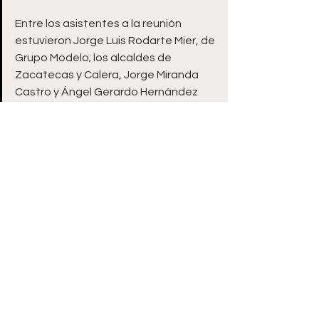
Entre los asistentes a la reunión 
estuvieron Jorge Luis Rodarte Mier, de 
Grupo Modelo; los alcaldes de 
Zacatecas y Calera, Jorge Miranda 
Castro y Ángel Gerardo Hernández 
Vázquez, respectivamente; por el 
sector empresarial, José Aguirre 
Campos, vicepresidente y director 
general de Profrezac; Judith Amparo 
Trejo Cárdenas, directora del 
Fideicomiso Zacatecas.
Asimismo, asistieron Juan Carlos 
Medina Mazzoco, director general del 
CEDEZ; Christopher Ávila Mier, 
encargado de relaciones con 
Gobierno del Estado de Grupo BAL y 
CLUSMIN; Salvador García González, 