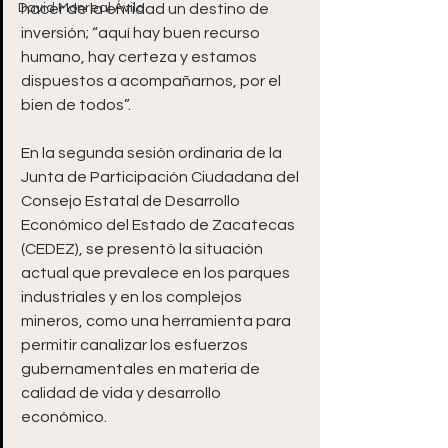
David Monreal Ávila
hacer de la entidad un destino de 
inversión; “aquí hay buen recurso 
humano, hay certeza y estamos 
dispuestos a acompañarnos, por el 
bien de todos”.
En la segunda sesión ordinaria de la 
Junta de Participación Ciudadana del 
Consejo Estatal de Desarrollo 
Económico del Estado de Zacatecas 
(CEDEZ), se presentó la situación 
actual que prevalece en los parques 
industriales y en los complejos 
mineros, como una herramienta para 
permitir canalizar los esfuerzos 
gubernamentales en materia de 
calidad de vida y desarrollo 
económico.