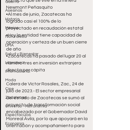
conflicto que se vive en la minera 
Guerra
Newmont Peñasquito
Asesinos
▪️Al mes de junio, Zacatecas ha 
Historia
logrado casi el 100% de lo 
México
proyectado en recaudación estatal
▪️Hoy la entidad tiene capacidad de 
Naturaleza
operación y certeza de un buen cierre 
DMA
de año
Salud y Bienestar
▪️Zacatecas ha pasado del lugar 20 al 
Literatura
número tres en inversión extranjera 
directa per cápita
Internacional
Moda
Calera de Víctor Rosales, Zac., 24 de 
Cine
julio de 2023.- El sector empresarial 
Zacatecas
del estado de Zacatecas se sumó al 
proyecto de transformación social 
Universo - Astronomía
encabezado por el Gobernador David 
Espectáculos
Monreal Ávila, por lo que apoyará en la 
Economía
orientación y acompañamiento para 