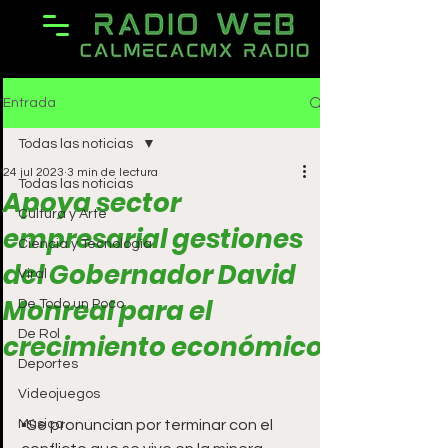
Entrada
Todas las noticias
24 jul 2023
3 min de lectura
Todas las noticias
Apoya sector
Cultura y Arte
empresarial gestiones
Ciencia y Tecnología
del Gobernador David
Viral
Monreal para el
De Todo un Poco
De Rol
crecimiento económico
Deportes
Videojuegos
Música
▪️Se pronuncian por terminar con el 