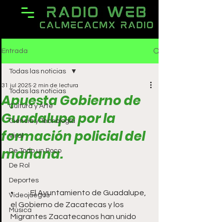
Entrada
Todas las noticias
31 jul 2025
2 min de lectura
Todas las noticias
Apuesta Gobierno de
Cultura y Arte
Guadalupe por la
Ciencia y Tecnología
formación policial del
Viral
mañana.
De Todo un Poco
De Rol
Deportes
•	El Ayuntamiento de Guadalupe, 
Videojuegos
el Gobierno de Zacatecas y los 
Música
Migrantes Zacatecanos han unido 