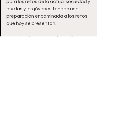
para los retos de la actual sociedad y 
que las y los jóvenes tengan una 
preparación encaminada a los retos 
que hoy se presentan. 
Aunado a lo anterior, el Bachillerato 
General Policial, ubicado en la colonia 
El Carmen, seguirá siendo partícipe de 
las políticas públicas del 
Ayuntamiento de Guadalupe en 
materia de educación y prevención, 
mejorando la calidad de la seguridad 
pública, la eficiencia policial y la 
confianza ciudadana.
Zacatecas