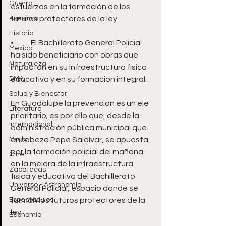
Guerra
esfuerzos en la formación de los 
Asesinos
futuros protectores de la ley.
Historia
•	El Bachillerato General Policial 
México
ha sido beneficiario con obras que 
Naturaleza
impactan en su infraestructura física 
DMA
educativa y en su formación integral.
Salud y Bienestar
En Guadalupe la prevención es un eje 
Literatura
prioritario; es por ello que, desde la 
Internacional
administración pública municipal que 
Moda
encabeza Pepe Saldívar, se apuesta 
por la formación policial del mañana 
Cine
en la mejora de la infraestructura 
Zacatecas
física y educativa del Bachillerato 
Universo - Astronomía
General Policial, espacio donde se 
Espectáculos
forman los futuros protectores de la 
ley.
Economía