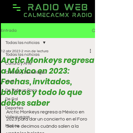
Entrada
Todas las noticias
12 abr 2023
2 min de lectura
Todas las noticias
Arctic Monkeys regresa
Cultura y Arte
a México en 2023:
Ciencia y Tecnología
Fechas, invitados,
Viral
boletos y todo lo que
De Todo un Poco
De Rol
debes saber
Deportes
Arctic Monkeys regresa a México en 
Videojuegos
2023 para dar un concierto en el Foro 
Música
Sol; te decimos cuándo salen a la 