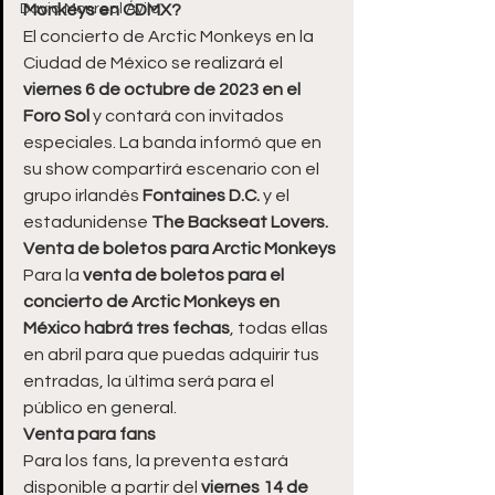
David Monreal Ávila
Monkeys en CDMX?
El concierto de Arctic Monkeys en la 
Ciudad de México se realizará el 
viernes 6 de octubre de 2023 en el 
Foro Sol
 y contará con invitados 
especiales. La banda informó que en 
su show compartirá escenario con el 
grupo irlandés 
Fontaines D.C. 
y el 
estadunidense 
The Backseat Lovers.
Venta de boletos para Arctic Monkeys
Para la 
venta de boletos para el 
concierto de Arctic Monkeys en 
México habrá tres fechas
, todas ellas 
en abril para que puedas adquirir tus 
entradas, la última será para el 
público en general.
Venta para fans
Para los fans, la preventa estará 
disponible a partir del 
viernes 14 de 