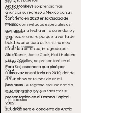
venta los boletos
Guerra
Arctic Monkeys
 sorprendió tras 
Asesinos
anunciar su regreso a México con un
Historia
concierto en 2023 en la Ciudad de 
México
México 
con invitados especiales así 
que anota la fecha en tu calendario y 
Naturaleza
empieza el ahorro porque la venta de 
DMA
boletos arrancará este mismo mes.
Salud y Bienestar
La banda británica, integrada por 
Literatura
Alex Turner, Jamie Cook, Matt Helders 
y Nick O’Malley, se presentará en el 
Internacional
Foro Sol, escenario que pisó por 
Moda
última vez en solitario en 2019
, donde 
Cine
dio un show ante más de 65 mil 
Zacatecas
personas. Su regreso era una noticia 
muy esperaba por sus fans tras su 
Universo - Astronomía
presentación en el Corona Capital 
Espectáculos
2022
.
Economía
¿Cuándo será el concierto de Arctic 