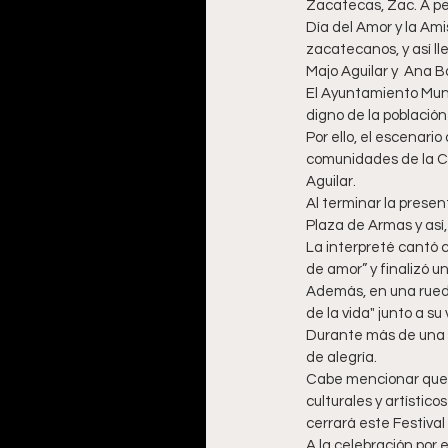
Zacatecas, Zac. A pes
Día del Amor y la Ami
zacatecanos, y así ll
Majo Aguilar y  Ana B
El Ayuntamiento Muni
digno de la población
Por ello, el escenari
comunidades de la Cap
Aguilar. 
Al terminar la present
Plaza de Armas y así,
La interpreté cantó c
de amor” y finalizó u
Además, en una rueda
de la vida" junto a s
Durante más de una h
de alegría. 
Cabe mencionar que l
culturales y artístic
cerrará este Festival
A la celebración por 