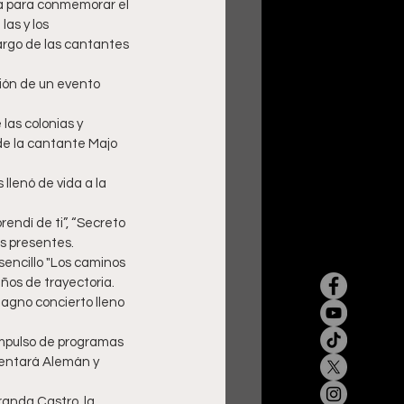
da para conmemorar el 
as y los 
argo de las cantantes  
ión de un evento 
las colonias y 
de la cantante Majo 
llenó de vida a la 
endí de ti”, “Secreto 
s presentes. 
encillo "Los caminos 
años de trayectoria. 
agno concierto lleno 
impulso de programas 
esentará Alemán y 
randa Castro, la 