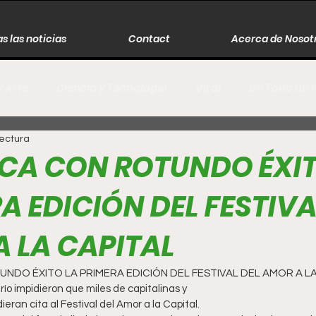
s las noticias
Contact
Acerca de Nosot
y Arte
Ciencia y Tecnología
Viral
De Todo un 
lectura
s
Música
Guerra
Asesinos
Historia
CA CON ROTUNDO ÉXIT
A EDICIÓN DEL FESTIVA
r
Literatura
Internacional
Moda
Cine
 LA CAPITAL
Espectáculos
Economía
David Monreal Ávila
DO ÉXITO LA PRIMERA EDICIÓN DEL FESTIVAL DEL AMOR A LA
 el frío impidieron que miles de capitalinas y
alinos se dieran cita al Festival del Amor a la Capital.