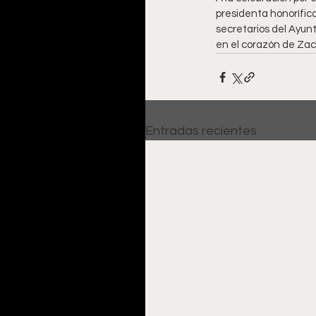
presidenta honorífica 
secretarios del Ayun
en el corazón de Za
Entradas recientes