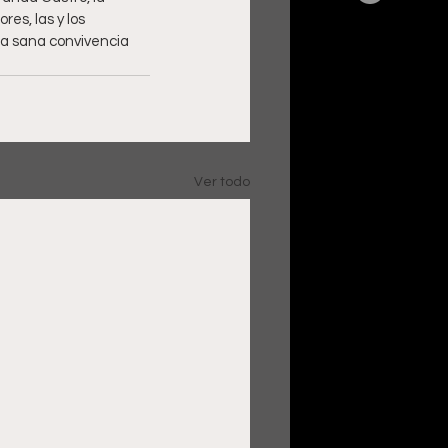
es, las y los 
na sana convivencia 
Ver todo