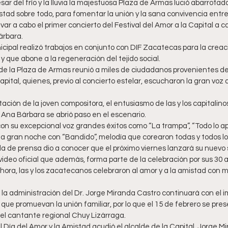
ar del frío y la lluvia la majestuosa Plaza de Armas lució abarrota
stad sobre todo, para fomentar la unión y la sana convivencia entre l
evar a cabo el primer concierto del Festival del Amor a la Capital a c
árbara. 
cipal realizó trabajos en conjunto con DIF Zacatecas para la creac
 y que abone a la regeneración del tejido social. 
o de la Plaza de Armas reunió a miles de ciudadanos provenientes de 
ital, quienes, previo al concierto estelar, escucharon la gran voz 
ación de la joven compositora, el entusiasmo de las y los capitalinos 
 Ana Bárbara se abrió paso en el escenario. 
on su excepcional voz grandes éxitos como “La trampa”, “Todo lo apr
na gran noche con “Bandido”, melodía que corearon todas y todos lo
 de prensa dio a conocer que el próximo viernes lanzará su nuevo s
u video oficial que además, forma parte de la celebración por sus 30 
ora, las y los zacatecanos celebraron al amor y a la amistad con m
a administración del Dr. Jorge Miranda Castro continuará con el 
os que promuevan la unión familiar, por lo que el 15 de febrero se pr
 el cantante regional Chuy Lizárraga.
el Día del Amor y la Amistad acudió el alcalde de la Capital, Jorge Mi