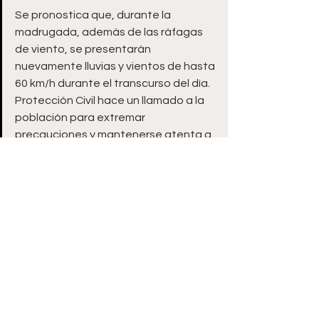
Se pronostica que, durante la 
madrugada, además de las ráfagas 
de viento, se presentarán 
nuevamente lluvias y vientos de hasta 
60 km/h durante el transcurso del día. 
Protección Civil hace un llamado a la 
población para extremar 
precauciones y mantenerse atenta a 
las recomendaciones oficiales ante la 
continuidad de estas condiciones 
climáticas.
Ver todo
Entradas recientes