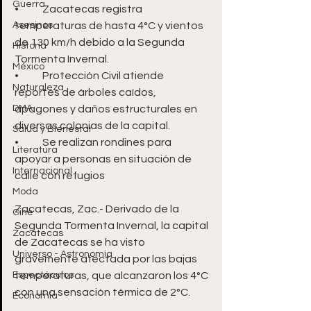
Guerra
•	Zacatecas registra 
Asesinos
temperaturas de hasta 4°C y vientos 
de 130 km/h debido a la Segunda 
Historia
Tormenta Invernal.
México
•	Protección Civil atiende 
Naturaleza
reportes de árboles caídos, 
DMA
apagones y daños estructurales en 
diversas colonias de la capital.
Salud y Bienestar
•	Se realizan rondines para 
Literatura
apoyar a personas en situación de 
Internacional
calle con refugios  
Moda
Zacatecas, Zac.- Derivado de la 
Cine
Segunda Tormenta Invernal, la capital 
Zacatecas
de Zacatecas se ha visto 
Universo - Astronomía
gravemente afectada por las bajas 
Espectáculos
temperaturas, que alcanzaron los 4°C 
con una sensación térmica de 2°C. 
Economía