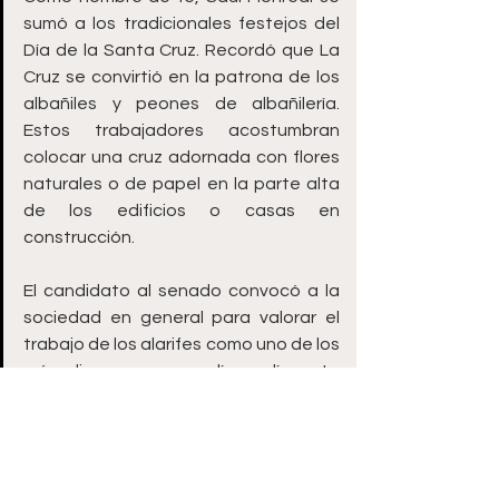
sumó a los tradicionales festejos del 
Día de la Santa Cruz. Recordó que La 
Cruz se convirtió en la patrona de los 
albañiles y peones de albañilería. 
Estos trabajadores acostumbran 
colocar una cruz adornada con flores 
naturales o de papel en la parte alta 
de los edificios o casas en 
construcción.
El candidato al senado convocó a la 
sociedad en general para valorar el 
trabajo de los alarifes como uno de los 
más dignos, ya que día a día este 
gremio edifica las viviendas, edificios y 
otros espacios públicos y privados 
que son el sinónimo de progreso en la 
entidad.