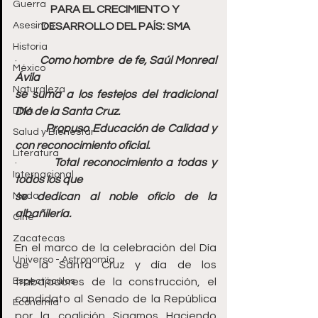
Guerra
PARA EL CRECIMIENTO Y 
Asesinos
DESARROLLO DEL PAÍS: SMA
Historia
·         
Como hombre  de fe, Saúl Monreal 
México
Ávila
Naturaleza
se suma a los festejos del tradicional 
DMA
Día de la Santa Cruz.
·         
Propuso Educación de Calidad y 
Salud y Bienestar
con reconocimiento oficial.
Literatura
·         
Total reconocimiento a todas y 
Internacional
todos los que
Moda
se dedican al noble oficio de la 
albañilería.
Cine
Zacatecas
En el marco de la celebración del Día 
Universo - Astronomía
de la Santa Cruz y día de los 
Espectáculos
trabajadores de la construcción, el 
candidato al Senado de la República 
Economía
por la coalición Sigamos Haciendo 