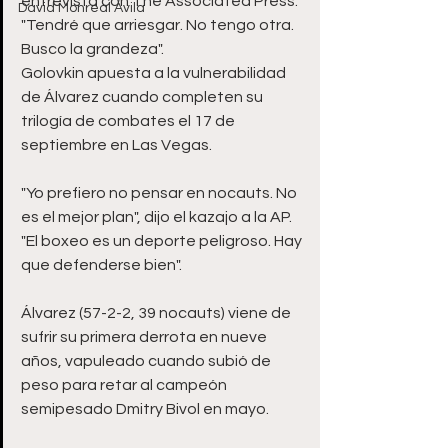
entrevista con The Associated Press. 
David Monreal Ávila
"Tendré que arriesgar. No tengo otra. 
Busco la grandeza".
Golovkin apuesta a la vulnerabilidad 
de Álvarez cuando completen su 
trilogía de combates el 17 de 
septiembre en Las Vegas.
"Yo prefiero no pensar en nocauts. No 
es el mejor plan", dijo el kazajo a la AP. 
"El boxeo es un deporte peligroso. Hay 
que defenderse bien".
Álvarez (57-2-2, 39 nocauts) viene de 
sufrir su primera derrota en nueve 
años, vapuleado cuando subió de 
peso para retar al campeón 
semipesado Dmitry Bivol en mayo.