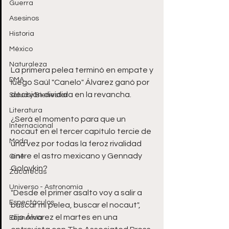
Guerra
Asesinos
Historia
México
Naturaleza
La primera pelea terminó en empate y 
DMA
luego Saúl "Canelo" Álvarez ganó por 
decisión dividida en la revancha.
Salud y Bienestar
Literatura
¿Será el momento para que un 
Internacional
nocaut en el tercer capítulo tercie de 
Moda
una vez por todas la feroz rivalidad 
entre el astro mexicano y Gennady 
Cine
Golovkin?
Zacatecas
Universo - Astronomía
"Desde el primer asalto voy a salir a 
Espectáculos
buscar mi pelea, buscar el nocaut", 
dijo Álvarez el martes en una 
Economía