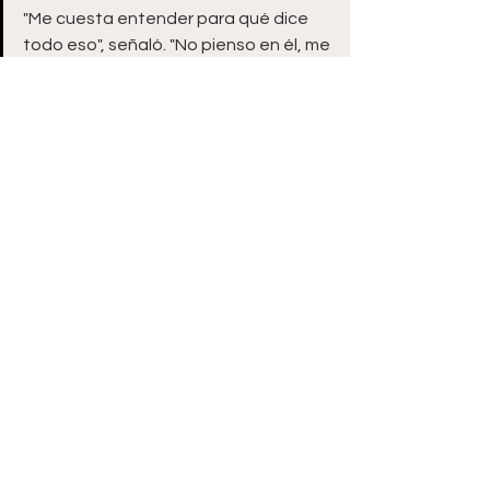
"Me cuesta entender para qué dice 
todo eso", señaló. "No pienso en él, me 
he olvidado de él. Está perdido".
Lo que le motiva es poder completar 
la trilogía, uniéndose a otras como Alí-
Frazier o Leonard-Durán.
"Hasta las revanchas no se dan con 
frecuencia. Será un evento histórico", 
dijo Golovkin.
Álvarez también se entusiasma: "Ya 
tuvimos dos peleas que están en los 
libros. Una más y será la mejor de las 
tres. Sin duda que todos la van a 
disfrutar".
Deportes