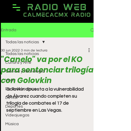
Entrada
Todas las noticias
30 jun 2022
3 min de lectura
Todas las noticias
"Canelo" va por el KO
Cultura y Arte
para sentenciar trilogía
Ciencia y Tecnología
con Golovkin
Viral
De Todo un Poco
Golovkin apuesta a la vulnerabilidad 
de Álvarez cuando completen su 
De Rol
trilogía de combates el 17 de 
Deportes
septiembre en Las Vegas.
Videojuegos
Música