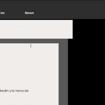
ros
News
Poco
De Rol
México
Naturaleza
Zacatecas