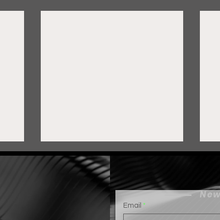
New
Email