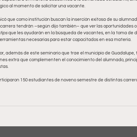
lógico al momento de solicitar una vacante.
ó que como institución buscan la inserción exitosa de su alumnado
a carrera tendrán –según dijo también– que ver las oportunidades of
tips
 que les ayudarán en la búsqueda de vacantes, en la toma de d
 herramientas necesarias para estar capacitados en esa materia.
ctor, además de este seminario que trae el municipio de Guadalupe,
ones extra que complementen el conocimiento del alumnado, princip
stas. 
rticiparon 150 estudiantes de noveno semestre de distintas carrera