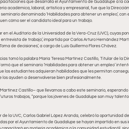
pacitaciones que desarrolla el Ayuntamiento de Guadalupe a la co
ria académica, laboral, artística y empresarial, fue que la Dirección
 seminario denominado ‘Habilidades para obtener un empleo’, con el 
uen cómo ser el candidato ideal para un trabajo.
ar en el Auditorio de la Universidad de la Vera-Cruz (UVC), cuyas pon
entrevista de trabajo’, impartida por Carlos Arturo Hernández Martín
Toma de decisiones’, a cargo de Luis Guillermo Flores Chávez.
cias tomó la palabra María Teresa Martínez Castillo, Titular de la Di
formó que el seminario ‘Habilidades para obtener un empleo’ intenta
e los estudiantes adquieran habilidades que les permitan consegui
e los ayuden a desenvolverse bien profesionalmente.
 Martínez Castillo– que llevamos a cabo este seminario, esperando 
futuros trabajos, “porque los jóvenes de Guadalupe son muy talento
or de la UVC, Carlos Gabriel López Aranda, celebró la oportunidad d
das por el Ayuntamiento de Guadalupe se hayan impartido en sus i
o capacitará en materia académica a la comunidad estudiantil, sino 