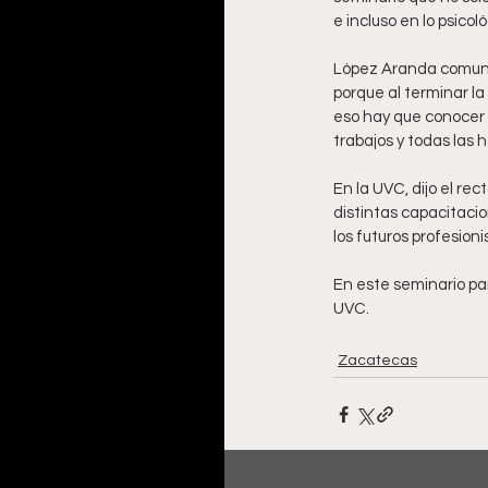
e incluso en lo psico
López Aranda comunic
porque al terminar l
eso hay que conocer 
trabajos y todas las
En la UVC, dijo el re
distintas capacitaci
los futuros profesioni
En este seminario pa
UVC.
Zacatecas