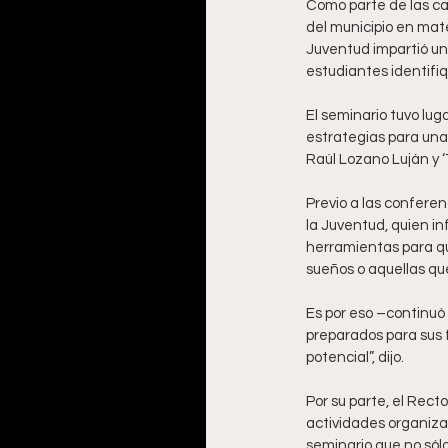
Como parte de las ca
del municipio en mate
Juventud impartió un
estudiantes identifiq
El seminario tuvo lug
estrategias para una 
Raúl Lozano Luján y ‘
Previo a las conferen
la Juventud, quien in
herramientas para qu
sueños o aquellas qu
Es por eso –continuó
preparados para sus 
potencial”, dijo. 
Por su parte, el Rect
actividades organiza
seminario que no sól