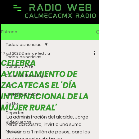
Entrada
Todas las noticias
17 oct 2022
2 min de lectura
Todas las noticias
CELEBRA
Cultura y Arte
AYUNTAMIENTO DE
Ciencia y Tecnología
ZACATECAS EL ‘DÍA
Viral
INTERNACIONAL DE LA
De Todo un Poco
De Rol
MUJER RURAL’
Deportes
La administración del alcalde, Jorge 
Videojuegos
Miranda Castro, invirtió una suma 
Música
cercana a 1 millón de pesos, para las 