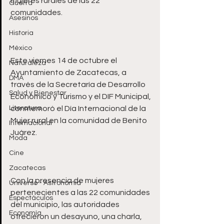
mujeres rurales de las 22 
Guerra
Asesinos
Historia
México
Este viernes 14 de octubre el 
Naturaleza
Ayuntamiento de Zacatecas, a 
DMA
través de la Secretaría de Desarrollo 
Salud y Bienestar
Económico y Turismo y el DIF Municipal, 
Literatura
conmemoró el Día Internacional de la 
Mujer rural en la comunidad de Benito 
Internacional
Moda
Cine
Zacatecas
Con la presencia de mujeres 
Universo - Astronomía
pertenecientes a las 22 comunidades 
Espectáculos
del municipio, las autoridades 
Economía
ofrecieron un desayuno, una charla, 