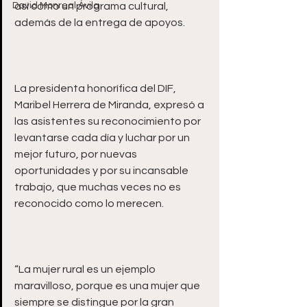
David Monreal Ávila
así como un programa cultural, 
La presidenta honorífica del DIF, 
Maribel Herrera de Miranda, expresó a 
las asistentes su reconocimiento por 
levantarse cada día y luchar por un 
mejor futuro, por nuevas 
oportunidades y por su incansable 
trabajo, que muchas veces no es 
“La mujer rural es un ejemplo 
maravilloso, porque es una mujer que 
siempre se distingue por la gran 