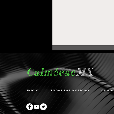
Calmécac
MX
Inicio
Todas las noticias
Conta
Fortalece Gobierno de
Pepe Saldívar la
educación en La