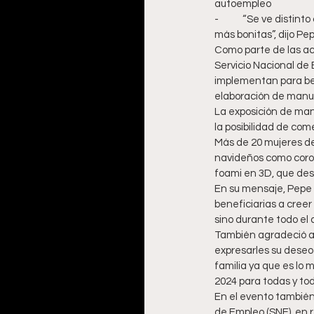
autoempleo
-	“Se ve distinto cuando se hacen las cosas con amor, con sentimiento; cuando uno las hace así, se ven 
más bonitas”, dijo Pe
Como parte de las ac
Servicio Nacional de
implementan para bene
elaboración de manu
La exposición de man
la posibilidad de com
Más de 20 mujeres de 
navideños como coron
foami en 3D, que des
En su mensaje, Pepe 
beneficiarias a cree
sino durante todo el 
También agradeció a t
expresarles su deseo
familia ya que es lo 
2024 para todas y tod
En el evento también
de Empleo (SNE), en 