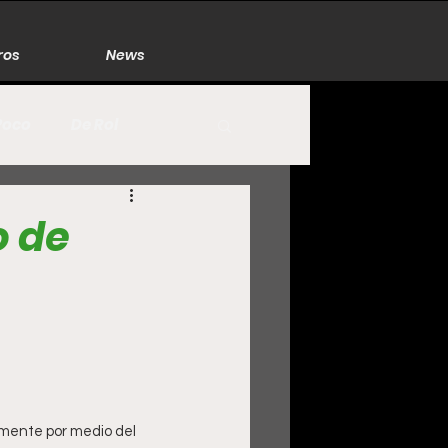
ros
News
Poco
De Rol
México
Naturaleza
o de
Zacatecas