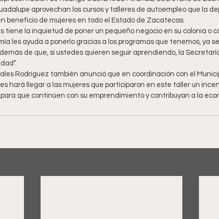
uadalupe aprovechan los cursos y talleres de autoempleo que la d
n beneficio de mujeres en todo el Estado de Zacatecas. 
s tiene la inquietud de poner un pequeño negocio en su colonia o c
ía les ayuda a ponerlo gracias a los programas que tenemos, ya s
demás de que, si ustedes quieren seguir aprendiendo, la Secretarí
dad”.
les Rodríguez también anunció que en coordinación con el Municip
es hará llegar a las mujeres que participaron en este taller un ince
 para que continúen con su emprendimiento y contribuyan a la econ