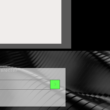
sletter
>
uardia Nacional ha sido
lave para transformar a
uadalupe: Pepe