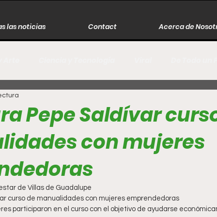
s las noticias
Contact
Acerca de Nosot
y Arte
Ciencia y Tecnología
Viral
De Todo un 
ectura
s
Música
Guerra
Asesinos
Historia
ra Pepe Saldívar curs
idades con mujeres
r
Literatura
Internacional
Moda
Cine
ndedoras
Espectáculos
Economía
David Monreal Ávila
estar de Villas de Guadalupe
var curso de manualidades con mujeres emprendedoras