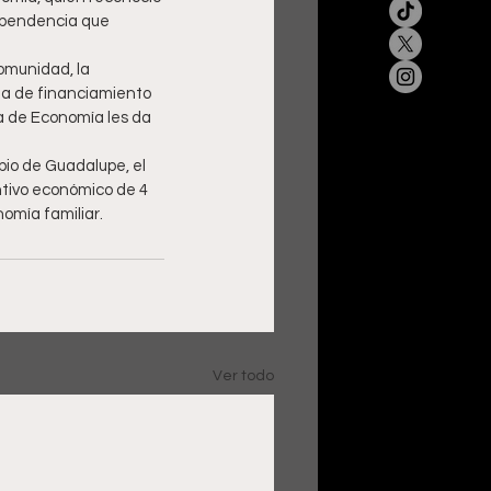
ependencia que 
omunidad, la 
ea de financiamiento 
a de Economía les da 
io de Guadalupe, el 
ntivo económico de 4 
omía familiar.
Ver todo