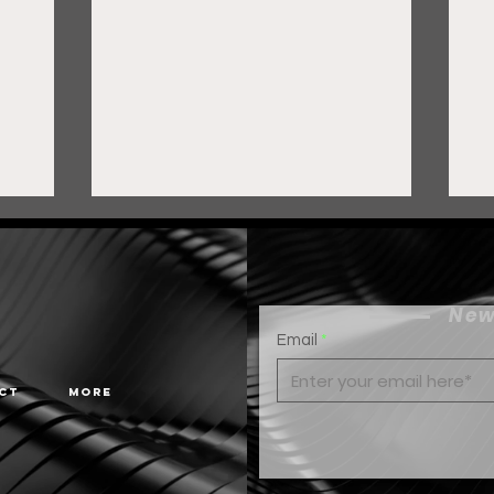
New
Email
ct
More
Gobierno de Pepe Saldívar
G
y grupo FEMSA generan
c
más de 3 mil empleos en
G