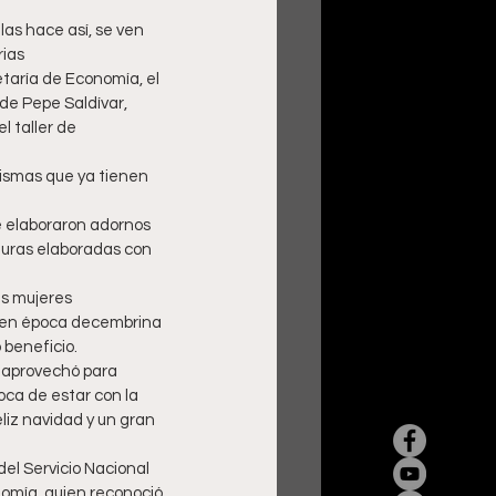
rias
taría de Economía, el 
de Pepe Saldívar, 
 taller de 
ismas que ya tienen 
e elaboraron adornos 
guras elaboradas con 
as mujeres 
o en época decembrina 
 beneficio.
y aprovechó para 
ca de estar con la 
liz navidad y un gran 
el Servicio Nacional 
omía, quien reconoció 