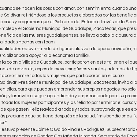
pe Saldívar refiriéndose a los productos elaborados por las beneficia
ciones y programas que el Gobierno del Estado a través de la Secre
 Empleo y el Gobierno Municipal de Guadalupe, Zacatecas, que presi
ficio de las mujeres guadalupenses, se llevó a cabo la clausura del
alidades hechas con foami.
ualidades estuvo nutrida de figuras alusiva a la época navideña, m
ercializar para apoyar a la economía familiar.
la colonia Villas de Guadalupe, participaron en este taller en el qu
as de adviento, copos de nieve, pingüinos y santas, además de fi
tacaron entre todas las mujeres que participaron en el curso.
Saldívar, Presidente Municipal de Guadalupe, Zacatecas, invitó a l
r en ellas, para que puedan emprender sus propios negocios, no sól
año, y las invitó a seguir aprendiendo y emprendiendo para su propio
odas las mujeres participantes y las felicitó por terminar el curso 
 de que pasen Feliz Navidad a todas y todos, subrayando que es épo
más preciando que se tiene después de la salud, “mis bendiciones, fe
os”. 
 estuvo presente Jaime Osvaldo Pinales Rodríguez, Subsecretario d
representación de Rodrigo Castañeda Miranda, Secretario de Econ