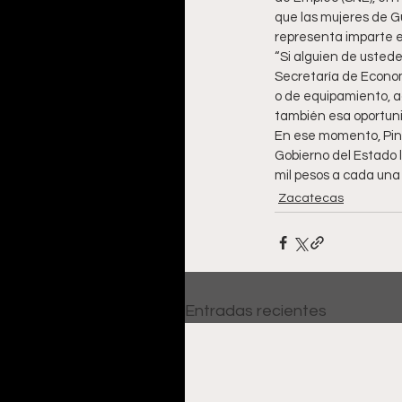
que las mujeres de G
representa imparte e
“Si alguien de ustede
Secretaría de Econom
o de equipamiento, a
también esa oportuni
En ese momento, Pina
Gobierno del Estado l
mil pesos a cada una
Zacatecas
Entradas recientes