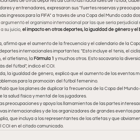
ionales de otros deportes así como las nacionales de fútbol, clubes
dores y entrenadores, expresaron sus "fuertes reservas y preocupac
ás ingresos para la FIFA" a través de una Copa del Mundo cada dos
 argumentó el organismo internacional por las que sería perjudicial 
 su juicio, 
el impacto en otros deportes, la igualdad de género y el 
, afirmó que el aumento de la frecuencia y el calendario de la Copa
portes internacionales importantes: "Esto incluye el tenis, el ciclism
 el atletismo, la
 Fórmula 1
 y muchos otros. Esto socavaría la diversid
 del fútbol", indicó el COI.
da, la igualdad de género, explicó que el aumento de los eventos ma
roblemas para la promoción del fútbol femenino.
señaló que los planes de duplicar la frecuencia de la Copa del Mundo
 la salud física y mental de los jugadores.
s preocupaciones y apoya los llamamientos de las partes interesada
vas internacionales y de los organizadores de grandes eventos para
lia, que incluya a los representantes de los atletas y que obviame
el COI en el citado comunicado.