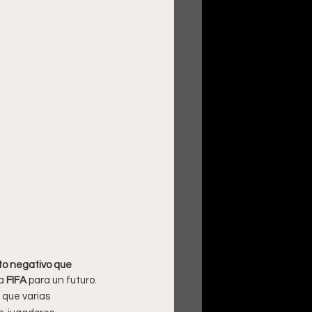
to negativo que 
a 
FIFA 
para un futuro.
 que varias 