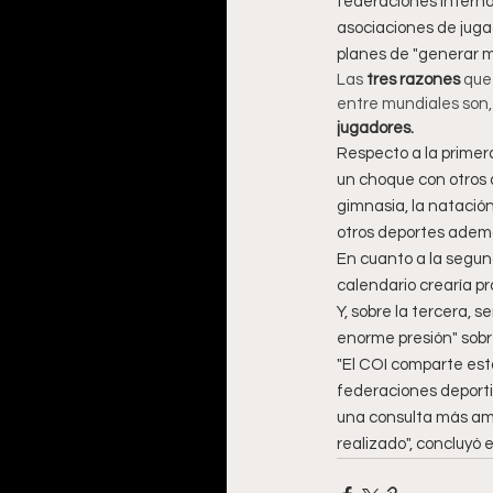
federaciones internac
asociaciones de juga
planes de "generar m
Las 
tres razones
 que
entre mundiales son, a
jugadores.
Respecto a la primera
un choque con otros de
gimnasia, la natación,
otros deportes además
En cuanto a la segun
calendario crearía p
Y, sobre la tercera, 
enorme presión" sobre
"El COI comparte esta
federaciones deporti
una consulta más amp
realizado", concluyó 