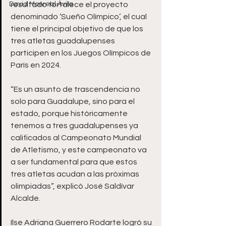
David Monreal Ávila
resultado fortalece el proyecto 
denominado ‘Sueño Olímpico’, el cual 
tiene el principal objetivo de que los 
tres atletas guadalupenses 
participen en los Juegos Olímpicos de 
París en 2024.
“Es un asunto de trascendencia no 
solo para Guadalupe, sino para el 
estado, porque históricamente 
tenemos a tres guadalupenses ya 
calificados al Campeonato Mundial 
de Atletismo, y este campeonato va 
a ser fundamental para que estos 
tres atletas acudan a las próximas 
olimpiadas”, explicó José Saldívar 
Alcalde. 
Ilse Adriana Guerrero Rodarte logró su 