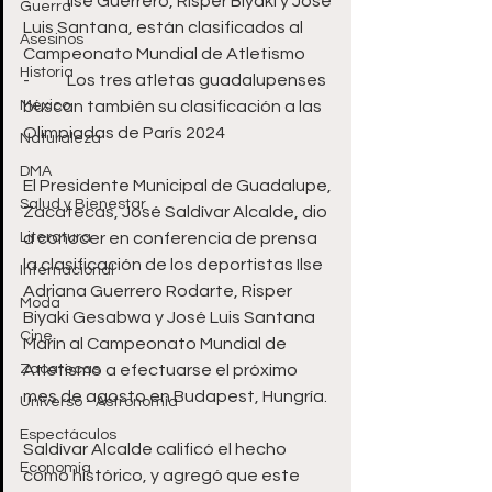
-	Ilse Guerrero, Risper Biyaki y José 
Guerra
Luis Santana, están clasificados al 
Asesinos
Campeonato Mundial de Atletismo
Historia
-	Los tres atletas guadalupenses 
México
buscan también su clasificación a las 
Olimpiadas de París 2024
Naturaleza
DMA
El Presidente Municipal de Guadalupe, 
Salud y Bienestar
Zacatecas, José Saldívar Alcalde, dio 
Literatura
a conocer en conferencia de prensa 
la clasificación de los deportistas Ilse 
Internacional
Adriana Guerrero Rodarte, Risper 
Moda
Biyaki Gesabwa y José Luis Santana 
Cine
Marín al Campeonato Mundial de 
Zacatecas
Atletismo a efectuarse el próximo 
mes de agosto en Budapest, Hungría.
Universo - Astronomía
Espectáculos
Saldívar Alcalde calificó el hecho 
Economía
como histórico, y agregó que este 