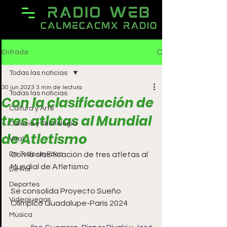
Entrada
Todas las noticias
30 jun 2023
3 min de lectura
Todas las noticias
Con la clasificación de
Cultura y Arte
tres atletas al Mundial
Ciencia y Tecnología
de Atletismo
Viral
De Todo un Poco
Con la clasificación de tres atletas al 
Mundial de Atletismo
De Rol
Deportes
Se consolida Proyecto Sueño 
Videojuegos
Olímpico Guadalupe-París 2024
Música