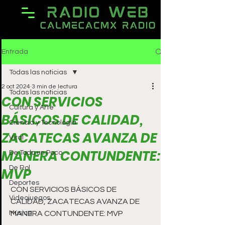
Entrada
Todas las noticias
2 oct 2024
3 min de lectura
Todas las noticias
CON SERVICIOS
Cultura y Arte
BÁSICOS DE CALIDAD,
Ciencia y Tecnología
ZACATECAS AVANZA DE
Viral
MANERA CONTUNDENTE:
De Todo un Poco
De Rol
MVP
Deportes
CON SERVICIOS BÁSICOS DE 
Videojuegos
CALIDAD, ZACATECAS AVANZA DE 
Música
MANERA CONTUNDENTE: MVP