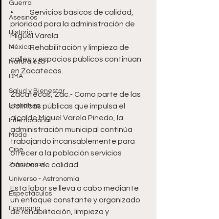
Guerra
•	Servicios básicos de calidad, 
Asesinos
prioridad para la administración de 
Historia
Miguel Varela.
México
•	Rehabilitación y limpieza de 
calles y espacios públicos continúan 
Naturaleza
en Zacatecas.
DMA
Salud y Bienestar
Zacatecas, Zac.- Como parte de las 
Literatura
políticas públicas que impulsa el 
alcalde Miguel Varela Pinedo, la 
Internacional
administración municipal continúa 
Moda
trabajando incansablemente para 
Cine
ofrecer a la población servicios 
Zacatecas
básicos de calidad. 
Universo - Astronomía
Esta labor se lleva a cabo mediante 
Espectáculos
un enfoque constante y organizado 
Economía
de rehabilitación, limpieza y 