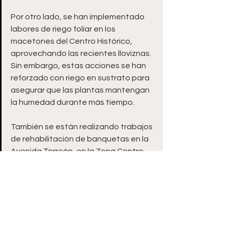
Por otro lado, se han implementado 
labores de riego foliar en los 
macetones del Centro Histórico, 
aprovechando las recientes lloviznas. 
Sin embargo, estas acciones se han 
reforzado con riego en sustrato para 
asegurar que las plantas mantengan 
la humedad durante más tiempo. 
También se están realizando trabajos 
de rehabilitación de banquetas en la 
Avenida Torreón, en la Zona Centro, 
utilizando metlapil, un material de alta 
durabilidad y resistencia que asegura 
un mantenimiento prolongado en las 
áreas peatonales. 
Desde el Ayuntamiento de la Capital 