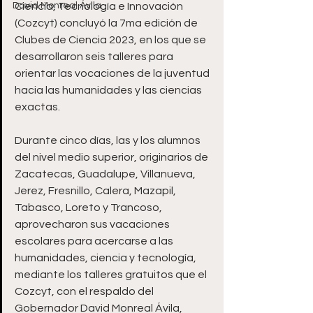
David Monreal Ávila
Ciencia, Tecnología e Innovación 
(Cozcyt) concluyó la 7ma edición de 
Clubes de Ciencia 2023, en los que se 
desarrollaron seis talleres para 
orientar las vocaciones de la juventud 
hacia las humanidades y las ciencias 
exactas. 
Durante cinco días, las y los alumnos 
del nivel medio superior, originarios de 
Zacatecas, Guadalupe, Villanueva, 
Jerez, Fresnillo, Calera, Mazapil, 
Tabasco, Loreto y Trancoso, 
aprovecharon sus vacaciones 
escolares para acercarse a las 
humanidades, ciencia y tecnología, 
mediante los talleres gratuitos que el 
Cozcyt, con el respaldo del 
Gobernador David Monreal Ávila, 