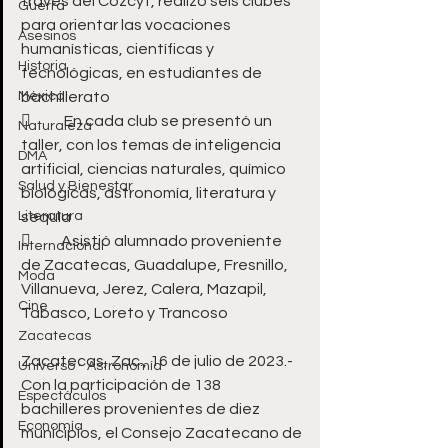
través del Cozcyt, realizó seis clubes 
Guerra
para orientar las vocaciones 
Asesinos
humanísticas, científicas y 
Historia
tecnológicas, en estudiantes de 
México
bachillerato 
	 En cada club se presentó un 
Naturaleza
taller, con los temas de inteligencia 
DMA
artificial, ciencias naturales, químico 
Salud y Bienestar
biológicas, astronomía, literatura y 
Literatura
sequía 
	Asistió alumnado proveniente 
Internacional
de Zacatecas, Guadalupe, Fresnillo, 
Moda
Villanueva, Jerez, Calera, Mazapil, 
Cine
Tabasco, Loreto y Trancoso 
Zacatecas
Zacatecas, Zac., 16 de julio de 2023.- 
Universo - Astronomía
Con la participación de 138 
Espectáculos
bachilleres provenientes de diez 
Economía
municipios, el Consejo Zacatecano de 