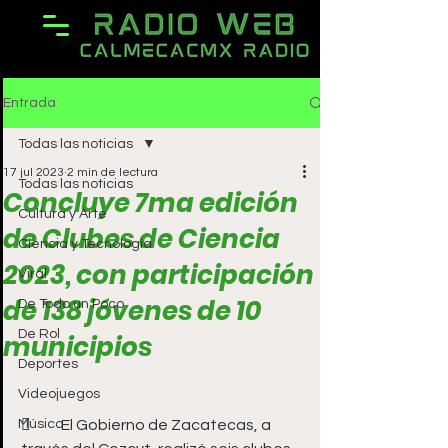
Entrada
Todas las noticias
17 jul 2023
2 min de lectura
Todas las noticias
Concluye 7ma edición
Cultura y Arte
de Clubes de Ciencia
Ciencia y Tecnología
2023, con participación
Viral
de 138 jóvenes de 10
De Todo un Poco
De Rol
municipios
Deportes
Videojuegos
Música
	El Gobierno de Zacatecas, a 