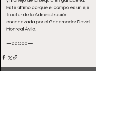
y manejo de la sequía en ganadería. 
Este último porque el campo es un eje 
tractor de la Administración 
encabezada por el Gobernador David 
Monreal Ávila. 
—ooOoo—
Ver todo
Entradas recientes