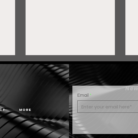
New
Email
ct
More
Gobierno de Pepe Saldívar
F
y grupo FEMSA generan
c
más de 3 mil empleos en
H