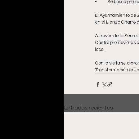
•	Se busca prom
El Ayuntamiento de 
en el Lienzo Charro de 
A través de la Secret
Castro promovió las a
local. 
Con la visita se diero
Transformación en la
Entradas recientes