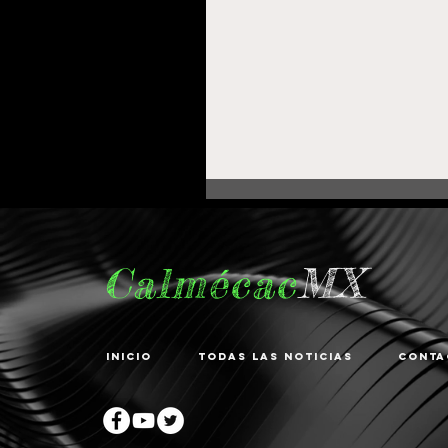
Calmécac
MX
Inicio
Todas las noticias
Conta
Fortalece Gobierno de
Pepe Saldívar la
educación en La