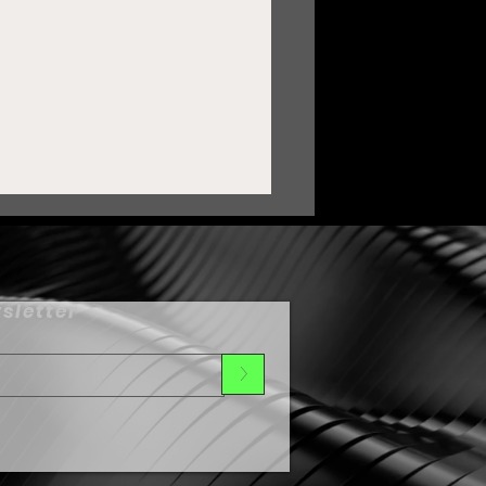
sletter
>
ortalece Zacatecas lazos
on Oaxaca mediante
ermanamiento Cultural