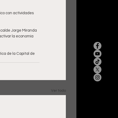
co con actividades 
alcalde Jorge Miranda 
eactivar la economía 
tica de la Capital de 
Ver todo