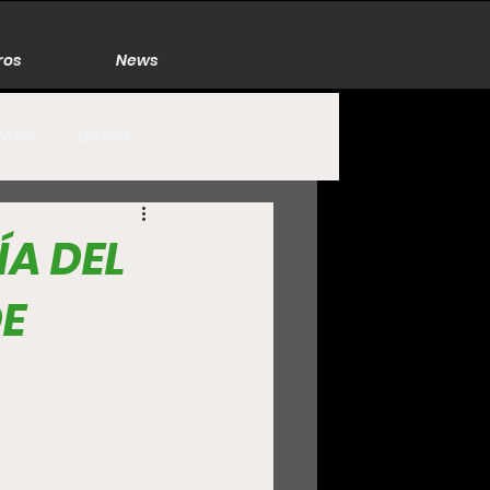
ros
News
Poco
De Rol
México
Naturaleza
ÍA DEL
DE
Zacatecas