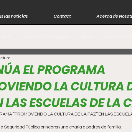
s las noticias
Contact
Acerca de Nosot
y Arte
Ciencia y Tecnología
Viral
De Todo un 
ectura
s
Música
Guerra
Asesinos
Historia
NÚA EL PROGRAMA
VIENDO LA CULTURA D
r
Literatura
Internacional
Moda
Cine
N LAS ESCUELAS DE LA 
Espectáculos
Economía
David Monreal Ávila
RAMA “PROMOVIENDO LA CULTURA DE LA PAZ” EN LAS ESCUELA
 de Seguridad Pública brindaron una charla a padres de familia.