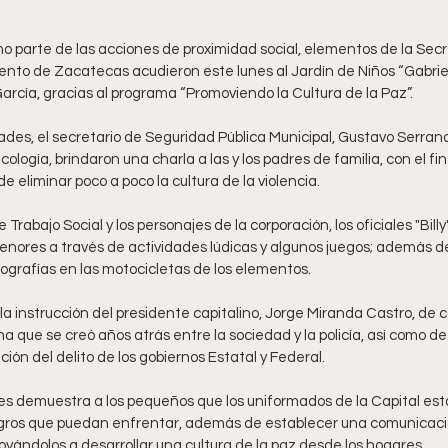
 parte de las acciones de proximidad social, elementos de la Secr
nto de Zacatecas acudieron este lunes al Jardín de Niños “Gabriela 
García, gracias al programa “Promoviendo la Cultura de la Paz”.
ades, el secretario de Seguridad Pública Municipal, Gustavo Serrano 
logía, brindaron una charla a las y los padres de familia, con el fin
e eliminar poco a poco la cultura de la violencia.
Trabajo Social y los personajes de la corporación, los oficiales "Billy"
menores a través de actividades lúdicas y algunos juegos; además d
ografías en las motocicletas de los elementos.
a instrucción del presidente capitalino, Jorge Miranda Castro, de c
 que se creó años atrás entre la sociedad y la policía, así como de
ión del delito de los gobiernos Estatal y Federal.
es demuestra a los pequeños que los uniformados de la Capital est
ligros que puedan enfrentar, además de establecer una comunicació
oyándolos a desarrollar una cultura de la paz desde los hogares.