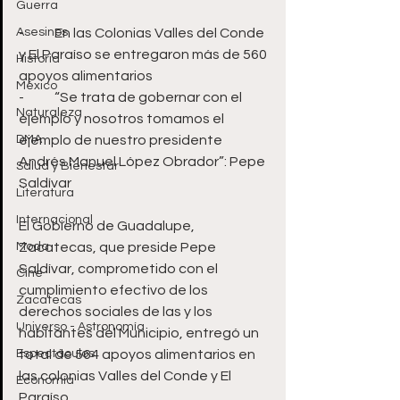
Guerra
Asesinos
-	En las Colonias Valles del Conde 
y El Paraíso se entregaron más de 560 
Historia
apoyos alimentarios
México
-	“Se trata de gobernar con el 
Naturaleza
ejemplo y nosotros tomamos el 
DMA
ejemplo de nuestro presidente 
Andrés Manuel López Obrador”: Pepe 
Salud y Bienestar
Saldívar
Literatura
Internacional
El Gobierno de Guadalupe, 
Moda
Zacatecas, que preside Pepe 
Saldívar, comprometido con el 
Cine
cumplimiento efectivo de los 
Zacatecas
derechos sociales de las y los 
Universo - Astronomía
habitantes del Municipio, entregó un 
Espectáculos
total de 564 apoyos alimentarios en 
las colonias Valles del Conde y El 
Economía
Paraíso.