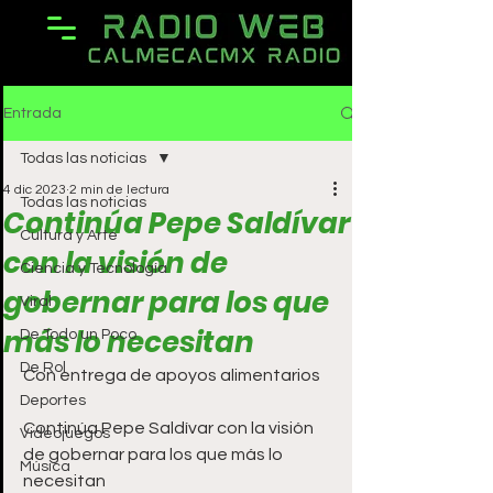
Entrada
Todas las noticias
4 dic 2023
2 min de lectura
Todas las noticias
Continúa Pepe Saldívar
Cultura y Arte
con la visión de
Ciencia y Tecnología
gobernar para los que
Viral
más lo necesitan
De Todo un Poco
De Rol
Con entrega de apoyos alimentarios
Deportes
Continúa Pepe Saldívar con la visión 
Videojuegos
de gobernar para los que más lo 
Música
necesitan