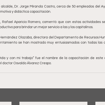
l alcalde, Dr. Jorge Miranda Castro, cerca de 50 empleados del Ay
emotiva y didáctica capacitación.
co, Rafael Aparicio Romero, comentó que con estas actividades s
ductivo para brindar un mejor servicio a las y los capitalinos.
a Hernández Olazaba, directora del Departamento de Recursos Hum
untamiento se han mostrado muy entusiasmados con todas las c
ida y con mi trabajo” fue el nombre de la capacitación de este d
l doctor Osvaldo Álvarez Crespo.