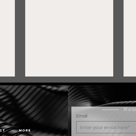
New
Email
ct
More