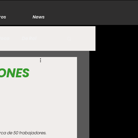
ros
News
Poco
De Rol
México
Naturaleza
ONES
Zacatecas
rca de 50 trabajadores.