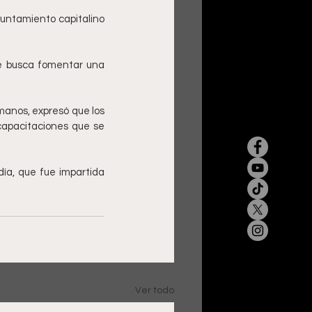
untamiento capitalino 
e busca fomentar una 
anos, expresó que los 
apacitaciones que se 
ía, que fue impartida 
Ver todo