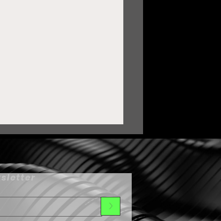
sletter
>