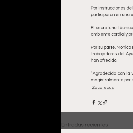
Por instrucciones de
participaron en una 
El secretario técni
ambiente cordial y pro
Por su parte, Mónic
trabajadores del Ay
han ofrecido.
“Agradecido con la v
magistralmente por e
Zacatecas
Entradas recientes