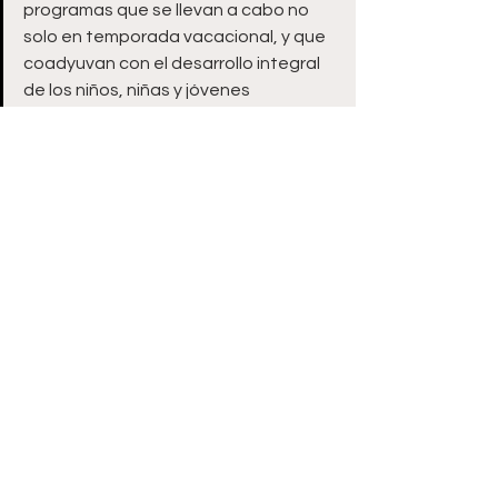
programas que se llevan a cabo no 
solo en temporada vacacional, y que 
coadyuvan con el desarrollo integral 
de los niños, niñas y jóvenes 
guadalupenses.
Zacatecas
Ver todo
Entradas recientes