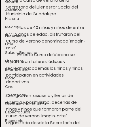
Culmina Curso de Verano de la 
Guerra
Secretaría del Bienestar Social del 
Asesinos
Municipio de Guadalupe
Historia
México
-	Más de 40 niñas y niños de entre 
6 y 12 años de edad, disfrutaron del 
Naturaleza
Curso de Verano denominado ‘Imagin-
DMA
arte’
Salud y Bienestar
-	En este Curso de Verano se 
Literatura
impartieron talleres lúdicos y 
recreativos; además los niños y niñas 
Internacional
participaron en actividades 
Moda
deportivas
Cine
Zacatecas
Con gran entusiasmo y llenos de 
energía y positivismo, decenas de 
Universo - Astronomía
niñas y niños que formaron parte del 
Espectáculos
curso de verano ‘Imagin-arte’ 
Economía
organizado desde la Secretaría del 