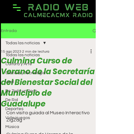
Entrada
Todas las noticias
15 ago 2023
2 min de lectura
Todas las noticias
Culmina Curso de
Cultura y Arte
Verano de la Secretaría
Ciencia y Tecnología
del Bienestar Social del
Viral
Municipio de
De Todo un Poco
De Rol
Guadalupe
Deportes
Con visita guiada al Museo Interactivo 
Videojuegos
ZigZag
Música