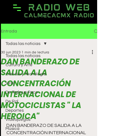
Entrada
Todas las noticias
30 jun 2023
1 min de lectura
Todas las noticias
DAN BANDERAZO DE
Cultura y Arte
SALIDA A LA
Ciencia y Tecnología
CONCENTRACIÓN
Viral
INTERNACIONAL DE
De Todo un Poco
De Rol
MOTOCICLISTAS " LA
Deportes
HEROICA"
Videojuegos
DAN BANDERAZO DE SALIDA A LA 
Música
CONCENTRACIÓN INTERNACIONAL 