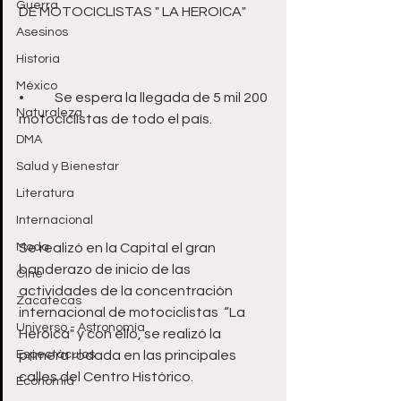
Guerra
Asesinos
Historia
México
•	Se espera la llegada de 5 mil 200 
Naturaleza
DMA
Salud y Bienestar
Literatura
Internacional
Moda
Se realizó en la Capital el gran 
banderazo de inicio de las 
Cine
actividades de la concentración 
Zacatecas
internacional de motociclistas  “La 
Universo - Astronomía
Heroica" y con ello, se realizó la 
Espectáculos
primera rodada en las principales 
Economía