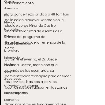
Guerra
fraccionamiento.
Asesinos
Para dar certeza jurídica a 48 familias 
Historia
de la colonia Nueva Generación, el 
México
alcalde Jorge Miranda Castro 
Naturaleza
encabezó la firma de escrituras a 
DMA
través del programa de 
Regularización de la tenencia de la 
Salud y Bienestar
tierra. 
Literatura
Internacional
Durante el evento, el Dr. Jorge 
Moda
Miranda Castro, mencionó que 
además de las escrituras, su 
Cine
administración trabajará para acercar 
Zacatecas
los servicios básicos a las y los 
Universo - Astronomía
capitalinos que radican en las zonas 
Espectáculos
más alejadas. 
Economía
“Para nosotros es fundamental que 