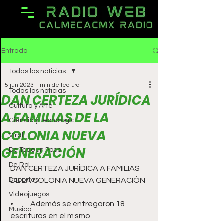
Entrada
Todas las noticias
15 jun 2023
1 min de lectura
Todas las noticias
DAN CERTEZA JURÍDICA
Cultura y Arte
A FAMILIAS DE LA
Ciencia y Tecnología
COLONIA NUEVA
Viral
GENERACIÓN
De Todo un Poco
De Rol
DAN CERTEZA JURÍDICA A FAMILIAS 
Deportes
DE LA COLONIA NUEVA GENERACIÓN
Videojuegos
•	Además se entregaron 18 
Música
escrituras en el mismo 