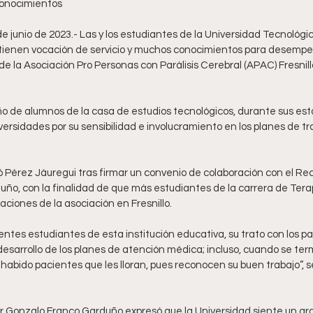
conocimientos
e junio de 2023.- Las y los estudiantes de la Universidad Tecnológi
ienen vocación de servicio y muchos conocimientos para desempe
de la Asociación Pro Personas con Parálisis Cerebral (APAC) Fresnillo
o de alumnos de la casa de estudios tecnológicos, durante sus est
ersidades por su sensibilidad e involucramiento en los planes de trab
só Pérez Jáuregui tras firmar un convenio de colaboración con el Re
o, con la finalidad de que más estudiantes de la carrera de Terapi
laciones de la asociación en Fresnillo.
ntes estudiantes de esta institución educativa, su trato con los p
 desarrollo de los planes de atención médica; incluso, cuando se ter
 habido pacientes que les lloran, pues reconocen su buen trabajo”, s
or Gonzalo Franco Garduño expresó que la Universidad siente un gran