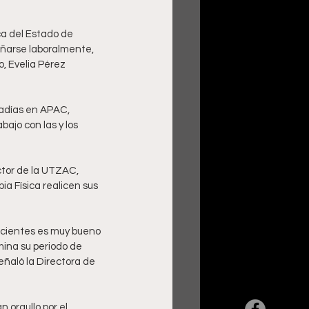
ca del Estado de 
ñarse laboralmente, 
, Evelia Pérez 
adías en APAC, 
ajo con las y los 
ctor de la UTZAC, 
a Física realicen sus 
acientes es muy bueno 
mina su periodo de 
eñaló la Directora de 
 orgullo por el 