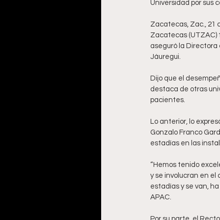
Universidad por sus 
Zacatecas, Zac., 21 d
Zacatecas (UTZAC) t
aseguró la Directora 
Jáuregui.
Dijo que el desempeñ
destaca de otras univ
pacientes.
Lo anterior, lo expre
Gonzalo Franco Garduñ
estadías en las insta
“Hemos tenido excele
y se involucran en el
estadías y se van, ha
APAC.
Por su parte, el Rect