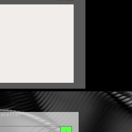
sletter
>