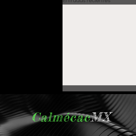
Entradas recientes
Calmécac
MX