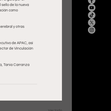
sello de la nueva 
ación como 
erebral y otras 
ecutivo de APAC, así 
ector de Vinculación 
a, Tania Carranza 
Ver todo