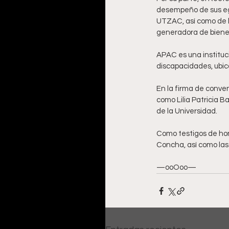
desempeño de sus egre
UTZAC, así como de l
generadora de bienes
APAC es una instituci
discapacidades, ubica
En la firma de conven
como Lilia Patricia B
de la Universidad.
Como testigos de hon
Concha, así como las
—ooOoo—