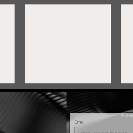
New
Email