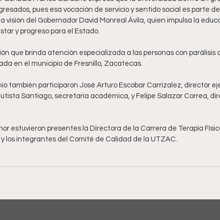
sados, pues esa vocación de servicio y sentido social es parte del 
a visión del Gobernador David Monreal Ávila, quien impulsa la educ
tar y progreso para el Estado.
ón que brinda atención especializada a las personas con parálisis c
da en el municipio de Fresnillo, Zacatecas.
io también participaron José Arturo Escobar Carrizalez, director ej
autista Santiago, secretaria académica, y Felipe Salazar Correa, dir
or estuvieron presentes la Directora de la Carrera de Terapia Físic
 y los integrantes del Comité de Calidad de la UTZAC.