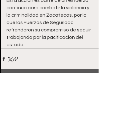
Esta acción es parte de un esfuerzo 
continuo para combatir la violencia y 
la criminalidad en Zacatecas, por lo 
que las Fuerzas de Seguridad 
refrendaron su compromiso de seguir 
trabajando por la pacificación del 
estado.
Ver todo
Entradas recientes