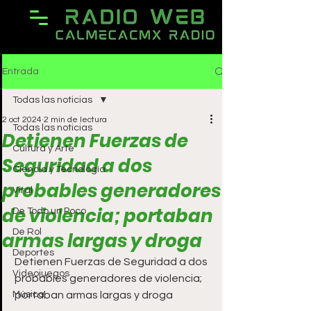
Entrada
Todas las noticias
2 oct 2024
2 min de lectura
Todas las noticias
Detienen Fuerzas de
Cultura y Arte
Seguridad a dos
Ciencia y Tecnología
probables generadores
Viral
de violencia; portaban
De Todo un Poco
De Rol
armas largas y droga
Deportes
Detienen Fuerzas de Seguridad a dos 
Videojuegos
probables generadores de violencia; 
Música
portaban armas largas y droga