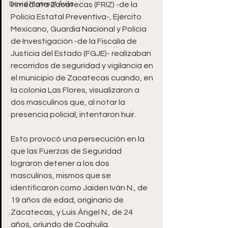
David Monreal Ávila
Inmediata Zacatecas (FRIZ) -de la 
Policía Estatal Preventiva-, Ejército 
Mexicano, Guardia Nacional y Policía 
de Investigación -de la Fiscalía de 
Justicia del Estado (FGJE)- realizaban 
recorridos de seguridad y vigilancia en 
el municipio de Zacatecas cuando, en 
la colonia Las Flores, visualizaron a 
dos masculinos que, al notar la 
presencia policial, intentaron huir. 
Esto provocó una persecución en la 
que las Fuerzas de Seguridad 
lograron detener a los dos 
masculinos, mismos que se 
identificaron como Jaiden Iván N., de 
19 años de edad, originario de 
Zacatecas, y Luis Ángel N., de 24 
años, oriundo de Coahuila.