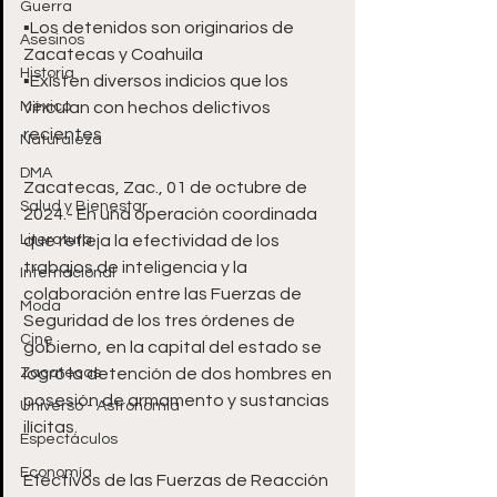
Guerra
▪️Los detenidos son originarios de 
Asesinos
Zacatecas y Coahuila
Historia
▪️Existen diversos indicios que los 
México
vinculan con hechos delictivos 
recientes
Naturaleza
DMA
Zacatecas, Zac., 01 de octubre de 
Salud y Bienestar
2024.- En una operación coordinada 
Literatura
que refleja la efectividad de los 
trabajos de inteligencia y la 
Internacional
colaboración entre las Fuerzas de 
Moda
Seguridad de los tres órdenes de 
Cine
gobierno, en la capital del estado se 
Zacatecas
logró la detención de dos hombres en 
posesión de armamento y sustancias 
Universo - Astronomía
ilícitas.
Espectáculos
Economía
Efectivos de las Fuerzas de Reacción 