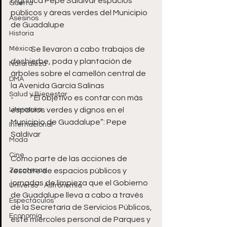
Dignifica Pepe Saldívar espacios 
Guerra
públicos y áreas verdes del Municipio 
Asesinos
de Guadalupe
Historia
México
-	Se llevaron a cabo trabajos de 
deshierbe, poda y plantación de 
Naturaleza
árboles sobre el camellón central de 
DMA
la Avenida García Salinas
Salud y Bienestar
-	“El objetivo es contar con más 
Literatura
espacios verdes y dignos en el 
Municipio de Guadalupe”: Pepe 
Internacional
Saldívar
Moda
Cine
Como parte de las acciones de 
Zacatecas
rescate de espacios públicos y 
jornadas de limpieza que el Gobierno 
Universo - Astronomía
de Guadalupe lleva a cabo a través 
Espectáculos
de la Secretaría de Servicios Públicos, 
Economía
este miércoles personal de Parques y 