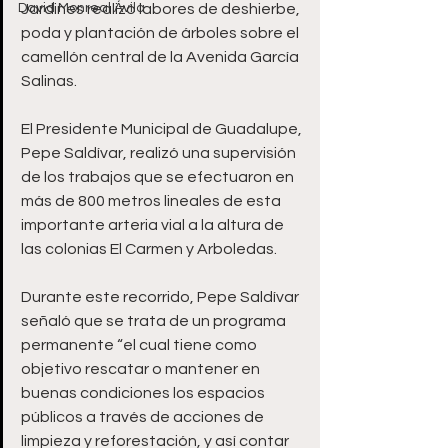
David Monreal Ávila
Jardines realizó labores de deshierbe, 
poda y plantación de árboles sobre el 
camellón central de la Avenida García 
Salinas.
El Presidente Municipal de Guadalupe, 
Pepe Saldívar, realizó una supervisión 
de los trabajos que se efectuaron en 
más de 800 metros lineales de esta 
importante arteria vial a la altura de 
las colonias El Carmen y Arboledas.
Durante este recorrido, Pepe Saldívar 
señaló que se trata de un programa 
permanente “el cual tiene como 
objetivo rescatar o mantener en 
buenas condiciones los espacios 
públicos a través de acciones de 
limpieza y reforestación, y así contar 