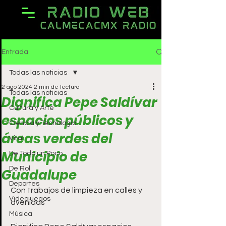
Entrada
Todas las noticias
2 ago 2024
2 min de lectura
Todas las noticias
Dignifica Pepe Saldívar
Cultura y Arte
espacios públicos y
Ciencia y Tecnología
áreas verdes del
Viral
Municipio de
De Todo un Poco
De Rol
Guadalupe
Deportes
Con trabajos de limpieza en calles y 
Videojuegos
avenidas
Música