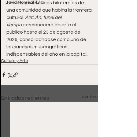
David Monreal Ávila
tensiones estéticas bilaterales de 
una comunidad que habita la frontera 
cultural. 
AztLÁn, túnel del 
tiempo
 permanecerá abierta al 
público hasta el 23 de agosto de 
2026, consolidándose como uno de 
los sucesos museográficos 
indispensables del año en la capital.
Cultura y Arte
Ver todo
Entradas recientes