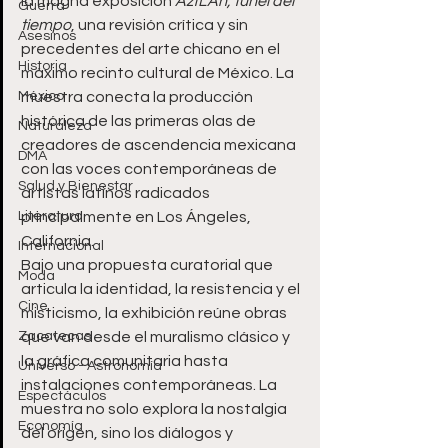
la magna exposición 
AztLÁn, túnel del 
Guerra
tiempo
, una revisión crítica y sin 
Asesinos
precedentes del arte chicano en el 
Historia
máximo recinto cultural de México. La 
México
muestra conecta la producción 
histórica de las primeras olas de 
Naturaleza
creadores de ascendencia mexicana 
DMA
con las voces contemporáneas de 
Salud y Bienestar
artistas latinos radicados 
Literatura
principalmente en Los Ángeles, 
California.  
Internacional
Bajo una propuesta curatorial que 
Moda
articula la identidad, la resistencia y el 
Cine
misticismo, la exhibición reúne obras 
Zacatecas
que van desde el muralismo clásico y 
la gráfica comunitaria hasta 
Universo - Astronomía
instalaciones contemporáneas. La 
Espectáculos
muestra no solo explora la nostalgia 
Economía
del origen, sino los diálogos y 