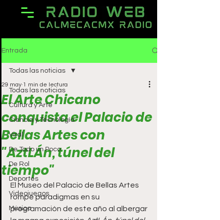
Entrada
Todas las noticias
29 may
1 min de lectura
Todas las noticias
El Arte Chicano
Cultura y Arte
conquista el Palacio de
Ciencia y Tecnología
Bellas Artes con
Viral
"AztLÁn, túnel del
De Todo un Poco
De Rol
tiempo"
Deportes
El Museo del Palacio de Bellas Artes 
Videojuegos
rompe paradigmas en su 
Música
programación de este año al albergar 