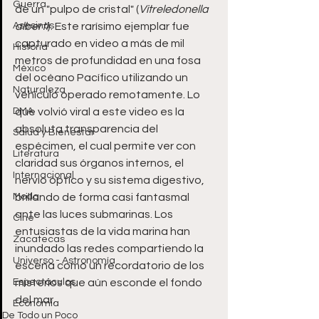
Guerra
de un "pulpo de cristal" (
Vitreledonella 
Asesinos
alberti
). Este rarísimo ejemplar fue 
capturado en video a más de mil 
Historia
metros de profundidad en una fosa 
México
del océano Pacífico utilizando un 
Naturaleza
vehículo operado remotamente. Lo 
DMA
que volvió viral a este video es la 
absoluta transparencia del 
Salud y Bienestar
espécimen, el cual permite ver con 
Literatura
claridad sus órganos internos, el 
Internacional
nervio óptico y su sistema digestivo, 
Moda
brillando de forma casi fantasmal 
ante las luces submarinas. Los 
Cine
entusiastas de la vida marina han 
Zacatecas
inundado las redes compartiendo la 
Universo - Astronomía
escena como un recordatorio de los 
Espectáculos
misterios que aún esconde el fondo 
del mar.
Economía
De Todo un Poco