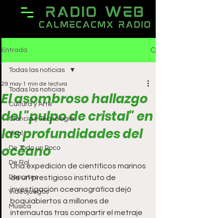
Entrada
Todas las noticias
29 may
1 min de lectura
Todas las noticias
El asombroso hallazgo
Cultura y Arte
del "pulpo de cristal" en
Ciencia y Tecnología
las profundidades del
Viral
océano
De Todo un Poco
De Rol
Una expedición de científicos marinos 
Deportes
de un prestigioso instituto de 
investigación oceanográfica dejó 
Videojuegos
boquiabiertos a millones de 
Música
internautas tras compartir el metraje 