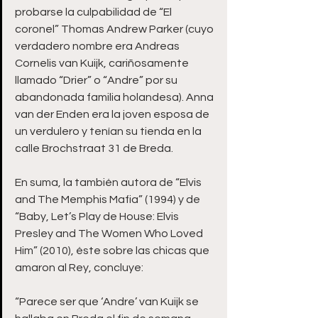
probarse la culpabilidad de “El 
coronel” Thomas Andrew Parker (cuyo 
verdadero nombre era Andreas 
Cornelis van Kuijk, cariñosamente 
llamado “Drier” o “Andre” por su 
abandonada familia holandesa). Anna 
van der Enden era la joven esposa de 
un verdulero y tenían su tienda en la 
calle Brochstraat 31 de Breda.
En suma, la también autora de “Elvis 
and The Memphis Mafia” (1994) y de 
“Baby, Let’s Play de House: Elvis 
Presley and The Women Who Loved 
Him” (2010), éste sobre las chicas que 
amaron al Rey, concluye:
“Parece ser que ‘Andre’ van Kuijk se 