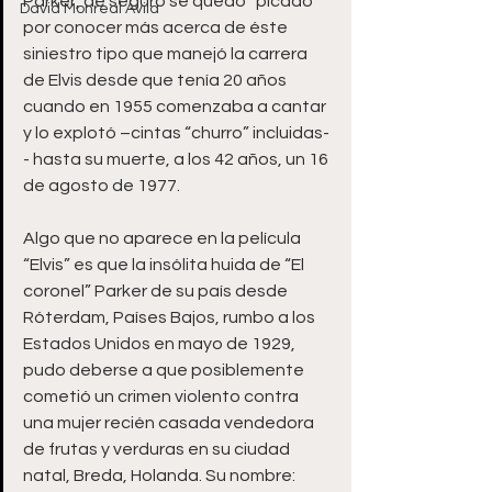
Parker, de seguro se quedó “picado” 
David Monreal Ávila
por conocer más acerca de éste 
siniestro tipo que manejó la carrera 
de Elvis desde que tenía 20 años 
cuando en 1955 comenzaba a cantar 
y lo explotó –cintas “churro” incluidas-
- hasta su muerte, a los 42 años, un 16 
de agosto de 1977.
Algo que no aparece en la película 
“Elvis” es que la insólita huida de “El 
coronel” Parker de su país desde 
Róterdam, Países Bajos, rumbo a los 
Estados Unidos en mayo de 1929, 
pudo deberse a que posiblemente 
cometió un crimen violento contra 
una mujer recién casada vendedora 
de frutas y verduras en su ciudad 
natal, Breda, Holanda. Su nombre: 