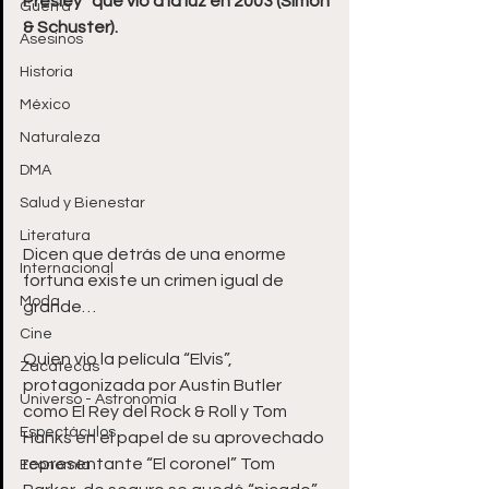
Presley” que vio a la luz en 2003 (Simon 
Guerra
& Schuster).
Asesinos
Historia
México
Naturaleza
DMA
Salud y Bienestar
Literatura
Dicen que detrás de una enorme 
Internacional
fortuna existe un crimen igual de 
Moda
grande…
Cine
Quien vio la película “Elvis”, 
Zacatecas
protagonizada por Austin Butler 
Universo - Astronomía
como El Rey del Rock & Roll y Tom 
Espectáculos
Hanks en el papel de su aprovechado 
representante “El coronel” Tom 
Economía