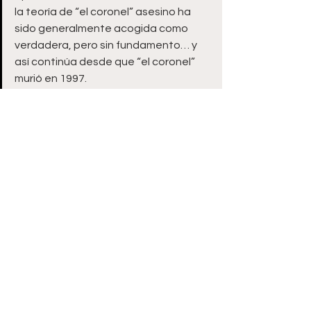
la teoría de “el coronel” asesino ha 
sido generalmente acogida como 
verdadera, pero sin fundamento… y 
así continúa desde que “el coronel” 
murió en 1997.
“Sí, pudo ser una coincidencia –dice 
Alanna sobre la muerte de la chica en 
Holanda y la huida de Parker--, por 
supuesto. No digo sin reserva que él 
haya matado a esta mujer. Lo ofrezco 
como teoría, una posibilidad. 
Incluso su familia holandesa admite 
esa posibilidad, aunque creen como 
yo que si él la mató fue un accidente.
“Diré que [Parker] tenía una 