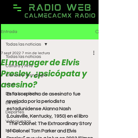
Entrada
Todas las noticias
7 sept 2022
7 min de lectura
Todas las noticias
El manager de Elvis
Cultura y Arte
Presley, ¿psicópata y
Ciencia y Tecnología
asesino?
Viral
De Todo un Poco
Esta sospecha de asesinato fue 
revelada por la periodista 
De Rol
estadunidense Alanna Nash 
Deportes
(Louisville, Kentucky, 1950) en el libro 
Videojuegos
“The Colonel: The Extraordinary Story 
Música
of Colonel Tom Parker and Elvis 