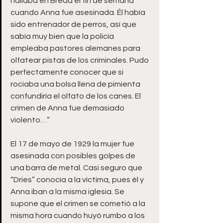
hallaba en Breda el fin de semana 
cuando Anna fue asesinada. Él había 
sido entrenador de perros, así que 
sabía muy bien que la policía 
empleaba pastores alemanes para 
olfatear pistas de los criminales. Pudo 
perfectamente conocer que si 
rociaba una bolsa llena de pimienta 
confundiría el olfato de los canes. El 
crimen de Anna fue demasiado 
violento…”
El 17 de mayo de 1929 la mujer fue 
asesinada con posibles golpes de 
una barra de metal. Casi seguro que 
“Dries” conocía a la víctima, pues él y 
Anna iban a la misma iglesia. Se 
supone que el crimen se cometió a la 
misma hora cuando huyó rumbo a los 