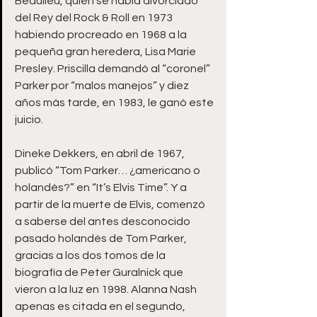
Beaulieu, quien se había divorciado 
del Rey del Rock & Roll en 1973 
habiendo procreado en 1968 a la 
pequeña gran heredera, Lisa Marie 
Presley. Priscilla demandó al “coronel” 
Parker por “malos manejos” y diez 
años más tarde, en 1983, le ganó este 
juicio. 
Dineke Dekkers, en abril de 1967, 
publicó “Tom Parker… ¿americano o 
holandés?” en “It’s Elvis Time”. Y a 
partir de la muerte de Elvis, comenzó 
a saberse del antes desconocido 
pasado holandés de Tom Parker, 
gracias a los dos tomos de la 
biografía de Peter Guralnick que 
vieron a la luz en 1998. Alanna Nash 
apenas es citada en el segundo, 