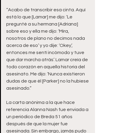
“Acabo de transcribir esa cinta. Aquí 
está lo que [Lamar] me dijo: ‘Le 
pregunté a su hermana [Adriana] 
sobre eso y ella me dijo: ‘Mira, 
nosotros de plano no decimos nada 
acerca de eso’ y yo dije: ‘Okey’, 
entonces me sentí incómodo y tuve 
que dar marcha atrás’. Lamar creía de 
todo corazón en aquella historia del 
asesinato. Me dijo: ‘Nunca existieron 
dudas de que él [Parker] no la hubiese 
asesinado.”
La carta anónima a la que hace 
referencia Alanna Nash fue enviada a 
un periódico de Breda 51 años 
después de que la mujer fue 
asesinada. Sin embargo, jamás pudo 