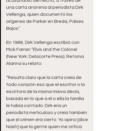
acusándolo del hecho, a través de 
una carta anónima al periodista Dirk 
Vellenga, quien documentó los 
orígenes de Parker en Breda, Países 
Bajos.”
En 1988, Dirk Vellenga escribió con 
Mick Farran “Elvis and the Colonel 
(New York: Delacorte Press). Retoma 
Alanna su relato:
“Resulta claro que la carta creía de 
todo corazón eso que el escritor o la 
escritora de la misma misiva decía, 
basada en lo que a él o ella la familia 
le había contado. Dirk era un 
periodista meticuloso y creía también 
que el crimen era cierto. Yo opino [dice 
Nash] que la gente quien me critica 