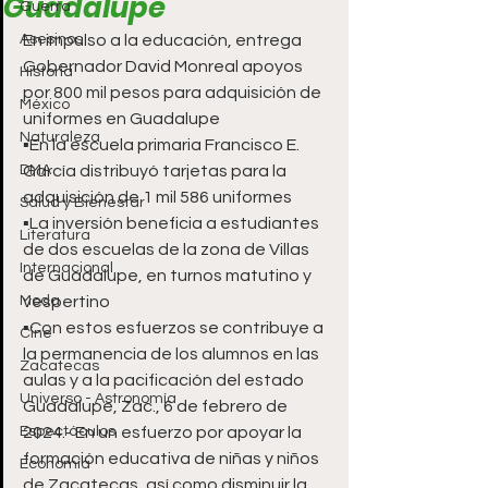
Guadalupe
Guerra
Asesinos
En impulso a la educación, entrega 
Gobernador David Monreal apoyos 
Historia
por 800 mil pesos para adquisición de 
México
uniformes en Guadalupe
Naturaleza
▪️En la escuela primaria Francisco E. 
DMA
García distribuyó tarjetas para la 
adquisición de 1 mil 586 uniformes
Salud y Bienestar
▪️La inversión beneficia a estudiantes 
Literatura
de dos escuelas de la zona de Villas 
Internacional
de Guadalupe, en turnos matutino y 
Moda
vespertino 
▪️Con estos esfuerzos se contribuye a 
Cine
la permanencia de los alumnos en las 
Zacatecas
aulas y a la pacificación del estado
Universo - Astronomía
Guadalupe, Zac., 6 de febrero de 
Espectáculos
2024.- En un esfuerzo por apoyar la 
formación educativa de niñas y niños 
Economía
de Zacatecas, así como disminuir la 