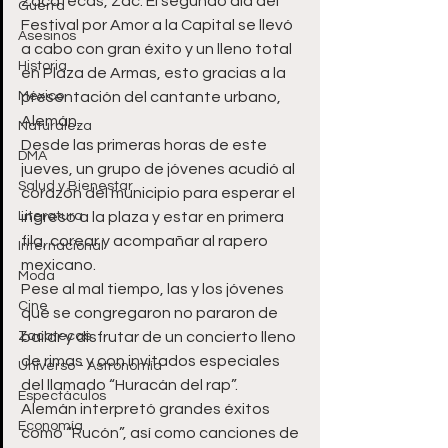
Zacatecas, Zac. El segundo día del 
Guerra
Festival por Amor a la Capital se llevó 
Asesinos
a cabo con gran éxito y un lleno total 
Historia
en Plaza de Armas, esto gracias a la 
México
presentación del cantante urbano, 
Alemán. 
Naturaleza
Desde las primeras horas de este 
DMA
jueves, un grupo de jóvenes acudió al 
Salud y Bienestar
corazón del municipio para esperar el 
Literatura
ingreso a la plaza y estar en primera 
fila, corear y acompañar al rapero 
Internacional
mexicano. 
Moda
Pese al mal tiempo, las y los jóvenes 
Cine
que se congregaron no pararon de 
Zacatecas
bailar y disfrutar de un concierto lleno 
de rimas y con invitados especiales 
Universo - Astronomía
del llamado “Huracán del rap”. 
Espectáculos
Alemán interpretó grandes éxitos 
Economía
como “Rucón”, así como canciones de 