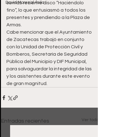
David Monreal Ávila
su más reciente disco “Haciéndolo 
fino”, lo que entusiasmó a todos los 
presentes y prendiendo a la Plaza de 
Armas.
Cabe mencionar que el Ayuntamiento 
de Zacatecas trabajó en conjunto 
con la Unidad de Protección Civil y 
Bomberos, Secretaría de Seguridad 
Pública del Municipio y DIF Municipal, 
para salvaguardar la integridad de las 
y los asistentes durante este evento 
de gran magnitud.
Ver todo
Entradas recientes