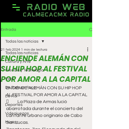
Entrada
Todas las noticias
21 feb 2024
1 min de lectura
Todas las noticias
ENCIENDE ALEMÁN CON
Cultura y Arte
SU HIP HOP AL FESTIVAL
Ciencia y Tecnología
POR AMOR A LA CAPITAL
Viral
De Todo un Poco
ENCIENDE ALEMÁN CON SU HIP HOP 
AL FESTIVAL POR AMOR A LA CAPITAL
De Rol
	La Plaza de Armas lució 
Deportes
abarrotada durante el concierto del 
Videojuegos
cantante urbano originario de Cabo 
Música
San Lucas.