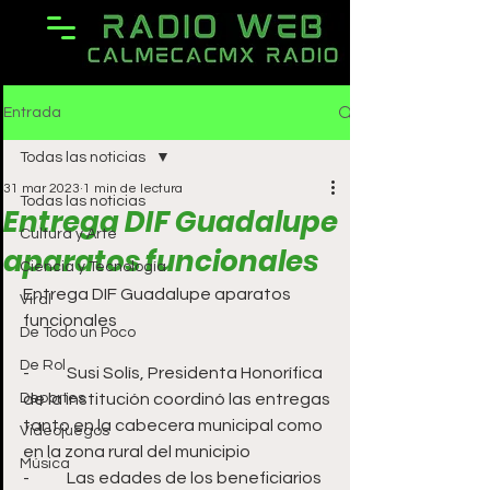
Entrada
Todas las noticias
31 mar 2023
1 min de lectura
Todas las noticias
Entrega DIF Guadalupe
Cultura y Arte
aparatos funcionales
Ciencia y Tecnología
Entrega DIF Guadalupe aparatos 
Viral
funcionales 
De Todo un Poco
De Rol
-	Susi Solís, Presidenta Honorífica 
Deportes
de la institución coordinó las entregas 
tanto en la cabecera municipal como 
Videojuegos
en la zona rural del municipio
Música
-	Las edades de los beneficiarios 