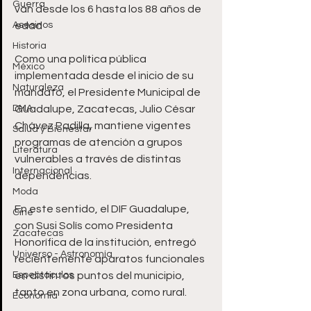
Guerra
van desde los 6 hasta los 88 años de 
Asesinos
edad
Historia
Como una política pública 
México
implementada desde el inicio de su 
Naturaleza
mandato, el Presidente Municipal de 
DMA
Guadalupe, Zacatecas, Julio César 
Chávez Padilla, mantiene vigentes 
Salud y Bienestar
programas de atención a grupos 
Literatura
vulnerables a través de distintas 
Internacional
dependencias.
Moda
En este sentido, el DIF Guadalupe, 
Cine
con Susi Solís como Presidenta 
Zacatecas
Honorífica de la institución, entregó 
Universo - Astronomía
recientemente aparatos funcionales 
Espectáculos
en distintos puntos del municipio, 
tanto en zona urbana, como rural.
Economía