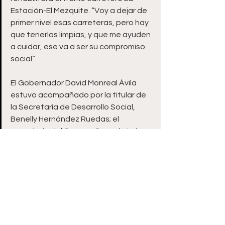
Estación-El Mezquite. “Voy a dejar de 
primer nivel esas carreteras, pero hay 
que tenerlas limpias, y que me ayuden 
a cuidar, ese va a ser su compromiso 
social”. 
El Gobernador David Monreal Ávila 
estuvo acompañado por la titular de 
la Secretaría de Desarrollo Social, 
Benelly Hernández Ruedas; el 
secretario del Campo, Gerardo Luis 
Cervantes Viramontes, y el diputado 
local, Martín Álvarez Castro.
DMA
David Monreal Ávila