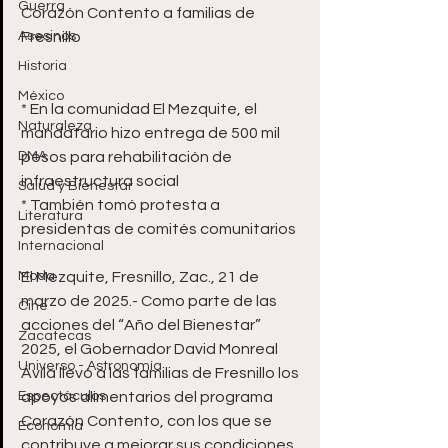
Guerra
Corazón Contento a familias de 
Asesinos
Fresnillo
Historia
México
* En la comunidad El Mezquite, el 
Naturaleza
mandatario hizo entrega de 500 mil 
DMA
pesos para rehabilitación de 
infraestructura social 
Salud y Bienestar
* También tomó protesta a 
Literatura
presidentas de comités comunitarios
Internacional
Moda
El Mezquite, Fresnillo, Zac., 21 de 
marzo de 2025.- Como parte de las 
Cine
acciones del “Año del Bienestar” 
Zacatecas
2025, el Gobernador David Monreal 
Universo - Astronomía
Ávila llevó a las familias de Fresnillo los 
Espectáculos
apoyos alimentarios del programa 
Corazón Contento, con los que se 
Economía
contribuye a mejorar sus condiciones 