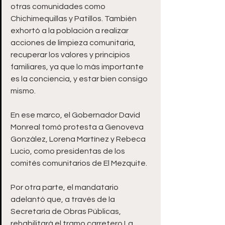
otras comunidades como 
Chichimequillas y Patillos. También 
exhortó a la población a realizar 
acciones de limpieza comunitaria, 
recuperar los valores y principios 
familiares, ya que lo más importante 
es la conciencia, y estar bien consigo 
mismo.  
En ese marco, el Gobernador David 
Monreal tomó protesta a Genoveva 
González, Lorena Martínez y Rebeca 
Lucio, como presidentas de los 
comités comunitarios de El Mezquite.
Por otra parte, el mandatario  
adelantó que, a través de la 
Secretaría de Obras Públicas, 
rehabilitará el tramo carretero La 