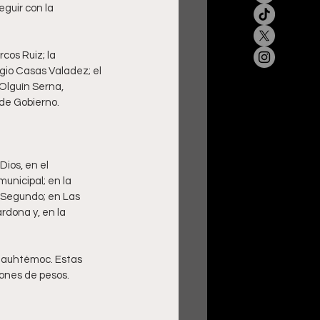
guir con la 
cos Ruiz; la 
rgio Casas Valadez; el 
Olguín Serna, 
de Gobierno.
ios, en el 
unicipal; en la 
o Segundo; en Las 
rdona y, en la 
uauhtémoc. Estas 
lones de pesos.