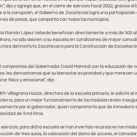
”, dijo y agregó que, en el cierre de ejercicio fiscal 2022, gracias a
e a la corrupción, el Gobierno de Zacatecas logró una participació
ones de pesos, que compartió con todos los municipios.
uela Ramón López Velarde benefician directamente a más de 300 a
 ahora, no sólo asisten a su escuela en condiciones de mayor comod
ectora del Instituto Zacatecano para la Construcción de Escuelas (In
el compromiso del Gobernador David Monreal con la educación de c
s: les demostramos que su bienestar es prioridad y que merecen u
ar físico y emocional”, dijo.
th Villagrana Huizar, directora de la escuela primaria, le solicitó al
isterna, para un mejor funcionamiento de los módulos recién inaugur
ivamente por el gobernador, quien comprometió que de inmediato se
acidad de 5 mil litros.
jercicio, para dicha escuela se han invertido recursos en los módulo
ucción de tres aulas, la colocación del domo de acceso, el comedor