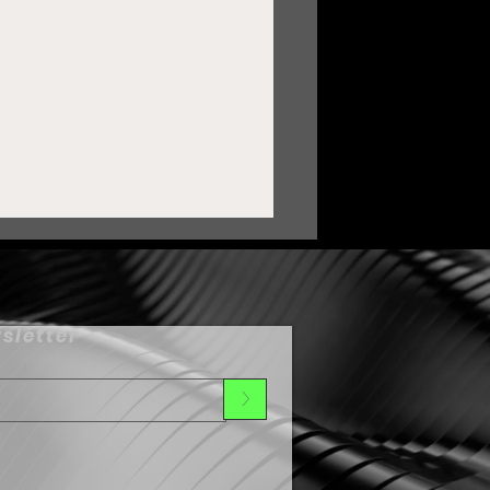
sletter
>
ortalece Zacatecas lazos
on Oaxaca mediante