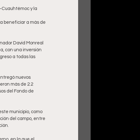
e–Cuauhtémoc y la 
ra beneficiar a más de 
rnador David Monreal 
na, con una inversión 
greso a todas las 
entregó nuevos 
tieron más de 2.2 
sos del Fondo de 
este municipio, como 
ación del campo, entre 
ión. 
rno, en la que el 