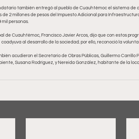
andatario también entregó al pueblo de Cuauhtémoc el sistema de alc
s de 2 millones de pesos del Impuesto Adicional para Infraestructura
 mil personas.
pal de Cuauhtémoc, Francisco Javier Arcos, dijo que con estos prog
e coadyuva al desarrollo de la sociedad; por ello, reconoció la volunt
ién acudieron el Secretario de Obras Públicas, Guillermo Carrillo Pa
iente, Susana Rodríguez, y Nereida González, habitante de la local