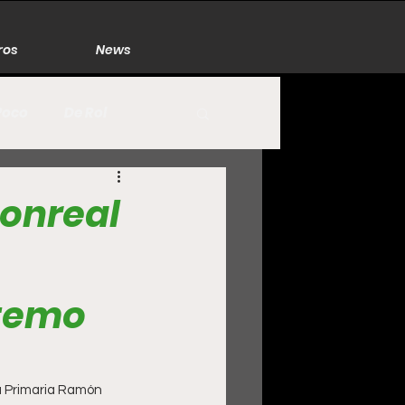
ros
News
Poco
De Rol
México
Naturaleza
onreal
Zacatecas
utemo
la Primaria Ramón 