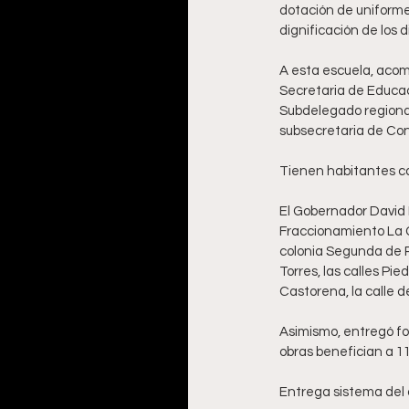
dotación de uniformes
dignificación de los 
A esta escuela, acomp
Secretaria de Educaci
Subdelegado regional
subsecretaria de Con
Tienen habitantes ca
El Gobernador David M
Fraccionamiento La G
colonia Segunda de Po
Torres, las calles Pi
Castorena, la calle 
Asimismo, entregó f
obras benefician a 11
Entrega sistema del 