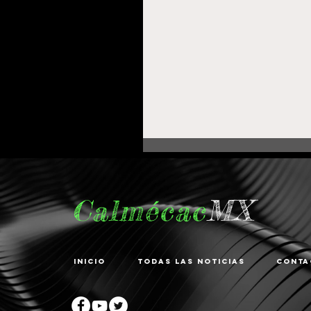
Calmécac
MX
Inicio
Todas las noticias
Conta
Fortalece Gobierno de
Pepe Saldívar la