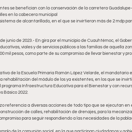
tantes se benefician con la conservación de la carretera Guadalup
alles en la cabecera municipal
sistema de alcantarillado, en el que se invirtieron más de 2 mdp pa
de junio de 2023.- En gira por el municipio de Cuauhtémoc, el Gobe
ucativas, viales y de servicios públicos a las familias de aquella zo
200 mil pesos, como parte de su compromiso de llevar bienestar y pro
tiva de la Escuela Primaria Ramón López Velarde, el mandatario 
 la rehabilitación del módulo de los ya existentes, en los que se invir
l programa Infraestructura Educativa para el Bienestar y con recur
es Básico 2022.
izo referencia a diversas acciones de todo tipo que se ejecutan en 
onstrucción de calles, rehabilitación de drenajes, para la mecaniz
compromiso para seguir respondiendo a las necesidades de la poblac
emplo de la comunión social, en la que participan ciudadanos y gobie