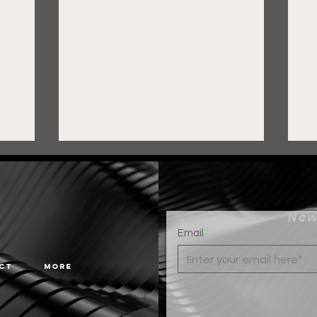
New
Email
ct
More
Gobierno de Pepe Saldívar
F
y grupo FEMSA generan
c