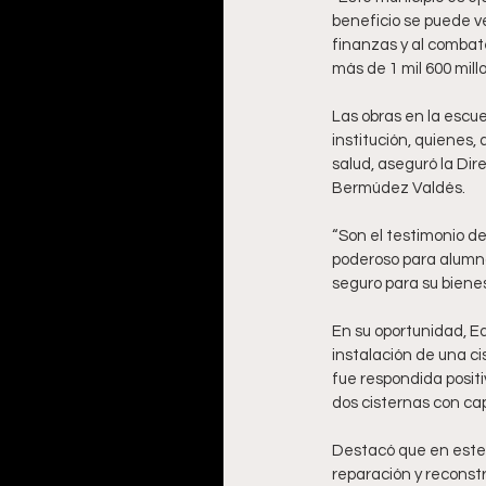
beneficio se puede ver
finanzas y al combat
más de 1 mil 600 mill
Las obras en la esc
institución, quienes,
salud, aseguró la Dir
Bermúdez Valdés. 
“Son el testimonio d
poderoso para alumno
seguro para su bienest
En su oportunidad, Edi
instalación de una c
fue respondida posit
dos cisternas con cap
Destacó que en este e
reparación y reconstr