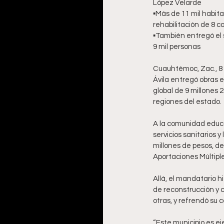
López Velarde
▪️Más de 11 mil habi
rehabilitación de 8 c
▪️También entregó el 
9 mil personas
Cuauhtémoc, Zac., 8 
Ávila entregó obras ed
global de 9 millones 
regiones del estado. 
A la comunidad educa
servicios sanitarios y
millones de pesos, de
Aportaciones Múltipl
Allá, el mandatario h
de reconstrucción y c
otras, y refrendó su 
“Este municipio es ej