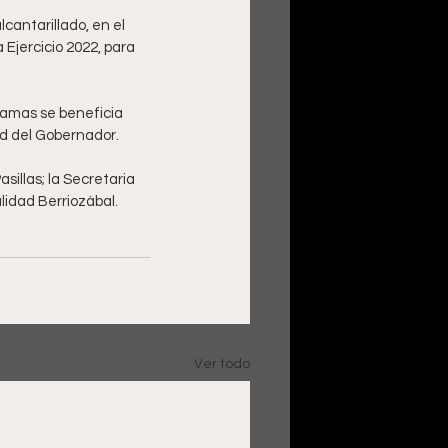
antarillado, en el 
 Ejercicio 2022, para 
ramas se beneficia 
ad del Gobernador. 
sillas; la Secretaria 
idad Berriozábal. 
Ver todo