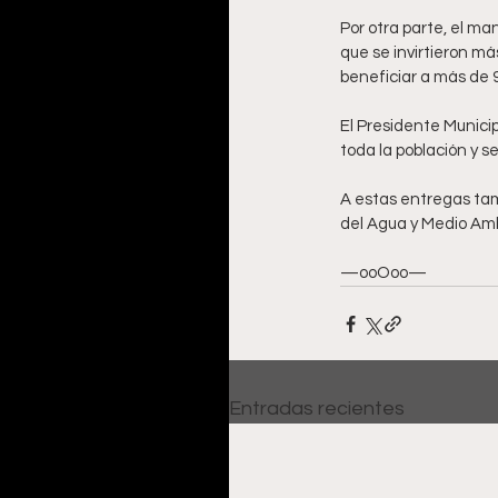
Por otra parte, el m
que se invirtieron má
beneficiar a más de 9
El Presidente Munici
toda la población y s
A estas entregas tamb
del Agua y Medio Amb
—ooOoo—
Entradas recientes