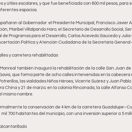
 y útiles escolares, y que fue beneficiada con 600 mil pesos, para se
diferentes espacios. 
añaron al Gobernador: el Presidente Municipal, Francisco Javier Ar
ón, Maribel Villalpando Haro; el Secretario de Desarrollo Social, Se
 de Programas para el Desarrollo, Carlos Acevedo Saucedo y Julia 
certación Política y Atención Ciudadana de la Secretaría General 
lles y carretera rehabilitadas
onreal también inauguró la rehabilitación de la calle San Juan de D
avia, que forma parte de ocho calles intervenidas en la cabecera m
trerillos, las vialidades Niños Héroes, Vicente Suárez y Juan Pabl
edra China y 21 de marzo; en la colonia Rinconada, la calle Alfonso Ca
del mismo nombre.
ormalmente la conservación de 4 km de la carretera Guadalupe–C
 mil 700 habitantes del municipio, con una inversión superior a 5 mil
alcantarillado