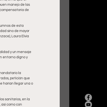
l buen manejo de las 
n compensatoria de 
lumnos de esta 
idad sino de mayor 
zace), Laura Elvia 
alidad y un mensaje 
n entorno digno y 
 mandatario la 
ados, petición que 
 harían llegar una o 
s sanitarios, en la 
, así como con 