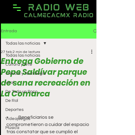
Entrada
Todas las noticias
27 feb
2 min de lectura
Todas las noticias
Entrega Gobierno de
Cultura y Arte
Pepe Saldívar parque
Ciencia y Tecnología
de sana recreación en
Viral
La Comarca
De Todo un Poco
De Rol
Deportes
•	Beneficiarios se 
Videojuegos
comprometieron a cuidar del espacio 
Música
tras constatar que se cumplió el 