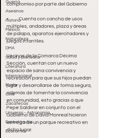
Guerra
compromiso por parte del Gobierno
Asesinos
•	Cuenta con cancha de usos 
Historia
múltiples, andadores, plaza y áreas 
México
de palapa, aparatos ejercitadores y 
Naturaleza
juegos infantiles.
DMA
Vecinos de la Comarca Décima 
Salud y Bienestar
Sección, cuentan con un nuevo 
Literatura
espacio de sana convivencia y 
Internacional
recreación para que sus hijos puedan 
Moda
jugar y desarrollarse de forma segura, 
además de fomentar la convivencia 
Cine
en comunidad, esto gracias a que 
Zacatecas
Pepe Saldívar en conjunto con el 
Universo - Astronomía
Gobierno de David Monreal hicieron 
Espectáculos
entrega de un parque recreativo en 
dicho lugar.
Economía