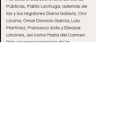
Públicas, Pablo Lechuga, además de 
las y los regidores Diana Galaviz, Ciro 
Licona, Omar Dionicio García, Lulú 
Martínez, Francisco Solís y Eleazar 
Limones, así como María del Carmen 
Paz, en representación de la 
comunidad de La Comarca 10ª 
Sección.
Ver todo
Entradas recientes