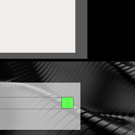
sletter
>
ortalece Zacatecas lazos
on Oaxaca mediante
ermanamiento Cultural