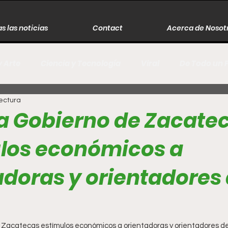
s las noticias
Contact
Acerca de Nosot
y Arte
Ciencia y Tecnología
Viral
De Todo un 
lectura
s
Música
Guerra
Asesinos
Historia
a Gobierno de Zacate
los económicos a
r
Literatura
Internacional
Moda
Cine
adoras y orientadores
Espectáculos
Economía
David Monreal Ávila
 Zacatecas estímulos económicos a orientadoras y orientadores d