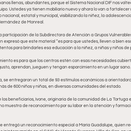
manos llenas, abundantes, porque el Sistema Nacional DIF nos volte
ipo. Ustedes ya tienen mobiliario nuevo y ahora lo van a fortalece
nacional, estatal y municipal, visibilizando la niñez, la adolescencia
 Hernández de Monreal.
a participación de la Subdirectora de Atención a Grupos Vulnerable
n expresó que este material “es para que ustedes, lleven a bien esa
ntos para brindarles esa educación a la niñez, a niñas y niños de p
miento es para que los centros estén con esas necesidades cubierta
 gusto, aprendan, jueguen y tengan esparcimiento en un lugar sano.
, se entregaron un total de 93 estímulos económicos a orientadoras
ás de 600 niños y niñas, en diversas comunidades del estado. 
los beneficiarios, Ivone, originaria de la comunidad de La Tortuga e
o muestra de reconocimiento por su labor en la atención y formació
e entregó un reconocimiento especial a María Guadalupe, quien reci