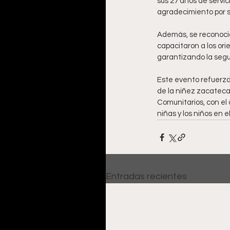
sus 27 años de servic
agradecimiento por s
Además, se reconoció 
capacitaron a los or
garantizando la segur
Este evento refuerza
de la niñez zacatecan
Comunitarios, con el 
niñas y los niños en e
Entradas recientes