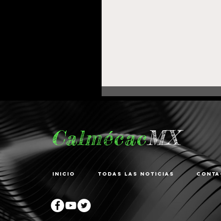
Calmécac
MX
Inicio
Todas las noticias
Conta
Fortalece Gobierno de
Pepe Saldívar la
educación en La