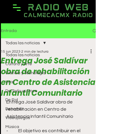
Entrada
Todas las noticias
15 jun 2023
2 min de lectura
Todas las noticias
Entrega José Saldívar
Cultura y Arte
obra de rehabilitación
Ciencia y Tecnología
en Centro de Asistencia
Viral
Infantil Comunitario
De Todo un Poco
De Rol
Entrega José Saldívar obra de 
Deportes
rehabilitación en Centro de 
Asistencia Infantil Comunitario
Videojuegos
Música
-	El objetivo es contribuir en el 