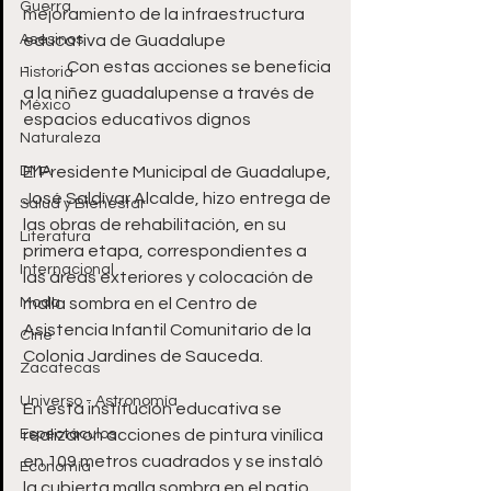
Guerra
mejoramiento de la infraestructura 
Asesinos
educativa de Guadalupe
-	Con estas acciones se beneficia 
Historia
a la niñez guadalupense a través de 
México
espacios educativos dignos 
Naturaleza
DMA
El Presidente Municipal de Guadalupe, 
José Saldívar Alcalde, hizo entrega de 
Salud y Bienestar
las obras de rehabilitación, en su 
Literatura
primera etapa, correspondientes a 
Internacional
las áreas exteriores y colocación de 
Moda
malla sombra en el Centro de 
Asistencia Infantil Comunitario de la 
Cine
Colonia Jardines de Sauceda. 
Zacatecas
Universo - Astronomía
En esta institución educativa se 
Espectáculos
realizaron acciones de pintura vinílica 
en 109 metros cuadrados y se instaló 
Economía
la cubierta malla sombra en el patio, 