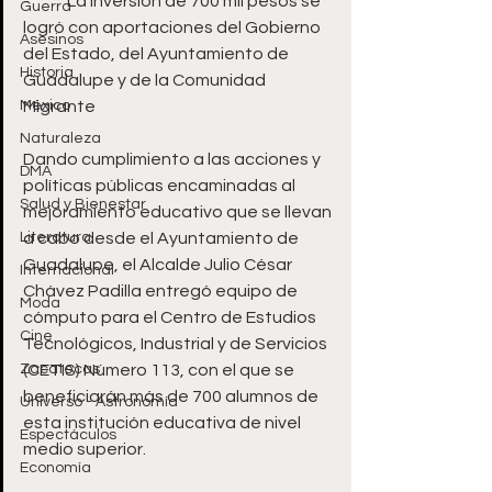
-	La inversión de 700 mil pesos se 
Guerra
logró con aportaciones del Gobierno 
Asesinos
del Estado, del Ayuntamiento de 
Historia
Guadalupe y de la Comunidad 
México
Migrante 
Naturaleza
Dando cumplimiento a las acciones y 
DMA
políticas públicas encaminadas al 
Salud y Bienestar
mejoramiento educativo que se llevan 
Literatura
a cabo desde el Ayuntamiento de 
Guadalupe, el Alcalde Julio César 
Internacional
Chávez Padilla entregó equipo de 
Moda
cómputo para el Centro de Estudios 
Cine
Tecnológicos, Industrial y de Servicios 
Zacatecas
(CETIS) Número 113, con el que se 
beneficiarán más de 700 alumnos de 
Universo - Astronomía
esta institución educativa de nivel 
Espectáculos
medio superior.
Economía