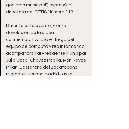
gobierno municipal”, expresó la 
directora del CETIS Número 113.
Durante este evento, y en la 
develación de la placa 
conmemorativa a la entrega del 
equipo de cómputo y red informática, 
acompañaron al Presidente Municipal 
Julio César Chávez Padilla, Iván Reyes 
Millán, Secretario del Zacatecano 
Migrante; Mariana Madrid Jasso, 
Directora del CETIS 113;  Martín 
Benítez, Representante de la 
Federación Zacatecana de Tulsa, 
Oklahoma en México; Diana Elizabeth 
Galaviz Tinajero, Secretaria del 
Bienestar Social del Municipio de 
Guadalupe; Erkel Cervantes Sánchez, 