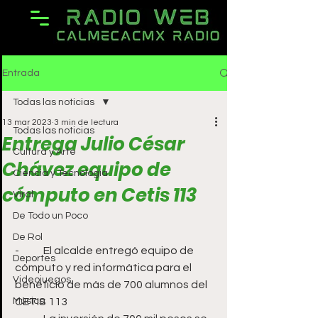
Entrada
Todas las noticias
13 mar 2023
3 min de lectura
Todas las noticias
Entrega Julio César
Cultura y Arte
Chávez equipo de
Ciencia y Tecnología
cómputo en Cetis 113
Viral
De Todo un Poco
De Rol
-	El alcalde entregó equipo de 
Deportes
cómputo y red informática para el 
Videojuegos
beneficio de más de 700 alumnos del 
Música
CETIS 113