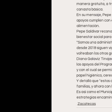
manera gratuita, a tr
canasta básica.
En su mensaje, Pepe 
apoyos cumplen con el
alimentación.
Pepe Saldívar reconoci
bienestar social para
"Somos una administr
desde 2018 siguen vi
volteaban los otros g
Diana Galaviz Tinajer
los apoyos del Progra
y con el cual se perm
papel higiénico, cere
Y detalló que "estos
familias, y ahora con
Es así como el Munic
estrategias encamina
Zacatecas