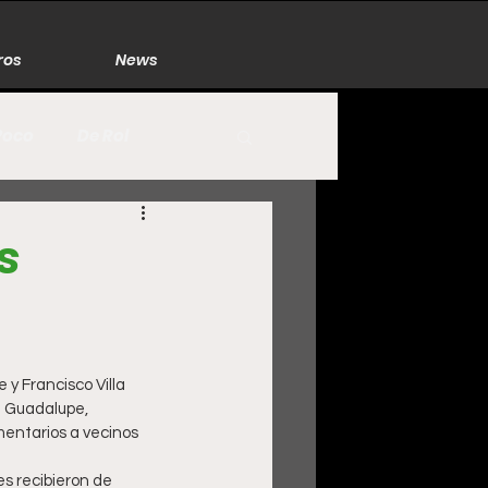
ros
News
Poco
De Rol
México
Naturaleza
s
Zacatecas
 y Francisco Villa
e Guadalupe, 
mentarios a vecinos 
s recibieron de 