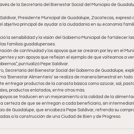
avés de la Secretaría del Bienestar Social del Municipio de Guadalup
Saldívar, Presidente Municipal de Guadalupe, Zacatecas, expresó q
 objetivo principal de ayudar a la ciudadanía en su economía famili
ó la sensibilidad y la visión del Gobierno Municipal de fortalecer las
 las familias guadalupenses.
ación de continuidad y los apoyos que se crearon por ley en el Mun
gentes y son apoyos que reflejan el ejemplo de que volteamos a ver
obiernos”, puntualizó Pepe Saldívar.
o, Secretaria del Bienestar Social del Gobierno de Guadalupe, expl
ma ‘Bienestar Alimentario’ se realiza de manera bimestral en todo el
ite entregar productos de la canasta básica como azúcar, sal, pastas
ales, productos enlatados, entre otros más.  
 apoyos se traducen en un mejoramiento a la calidad de la alimentac
 la certeza de que se entregan a cada beneficiario, sin intermediari
ipio de Guadalupe, que encabeza Pepe Saldívar, refrenda su compro
das a la construcción de una Ciudad de Bien y de Progreso.