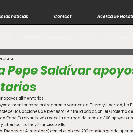
s las noticias
Contact
Acerca de Nosot
y Arte
Ciencia y Tecnología
Viral
De Todo un 
lectura
s
Música
Guerra
Asesinos
Historia
a Pepe Saldívar apoyo
tarios
r
Literatura
Internacional
Moda
Cine
r apoyos alimentarios
oyos alimentarios se entregaron a vecinos de Tierra y Libertad, La Fe
Espectáculos
Economía
David Monreal Ávila
rtalecer las acciones de bienestar entre la población, el Gobierno d
de Pepe Saldívar, llevó a cabo la entrega de más de 360 apoyos ali
 y Libertad, La Fe y Francisco Villa.
 ‘Bienestar Alimentario’, con el cual casi 200 familias guadalupense