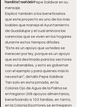
David Monreal Ávila
familias”, señaló Pepe Saldívar en su 
mensaje.
Explicó también a los beneficiarios 
que este proyecto es uno de los más 
loables que maneja el Ayuntamiento 
de Guadalupe y el cual aminora las 
carencias que se viven en los hogares 
durante estos tiempos difíciles.
“Este es un apoyo que ustedes se 
merecen por ley, porque es un apoyo 
que está destinado para los sectores 
más vulnerables, y esto es gobernar 
con el ejemplo y para quienes más lo 
necesitan”, detalló Pepe Saldívar.
Tan solo en esta jornada, en la 
Colonia Ojo de Agua de la Palma se 
entregaron 206 apoyos alimentarios, 
beneficiando a 103 familias, en tanto, 
en la Colonia Escritores se entregaron 