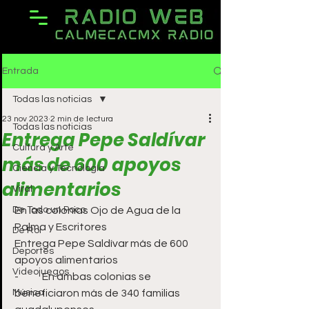
Entrada
Todas las noticias
23 nov 2023
2 min de lectura
Todas las noticias
Entrega Pepe Saldívar
Cultura y Arte
más de 600 apoyos
Ciencia y Tecnología
alimentarios
Viral
De Todo un Poco
En las colonias Ojo de Agua de la 
Palma y Escritores 
De Rol
Entrega Pepe Saldívar más de 600 
Deportes
apoyos alimentarios
Videojuegos
-	En ambas colonias se 
Música
beneficiaron más de 340 familias 