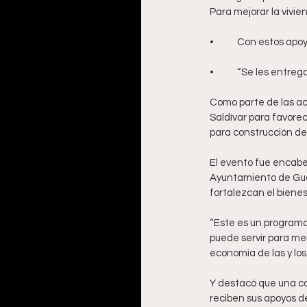
Para mejorar la vivi
•	Con estos apo
•	“Se les entre
Como parte de las ac
Saldívar para favorec
para construcción de
El evento fue encabe
Ayuntamiento de Guada
fortalezcan el bienes
“Este es un programa 
puede servir para mej
economía de las y los
Y destacó que una ca
reciben sus apoyos de