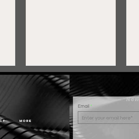
New
Email
ct
More
Gobierno de Pepe Saldívar
G
y grupo FEMSA generan
c