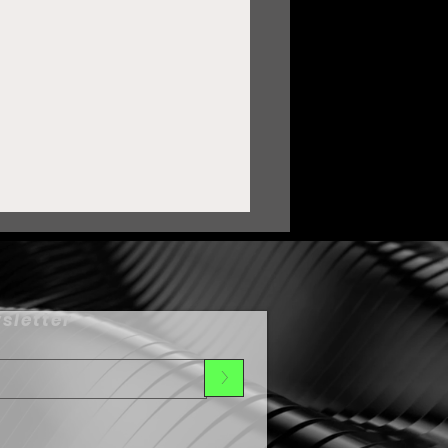
sletter
>
uardia Nacional ha sido
lave para transformar a