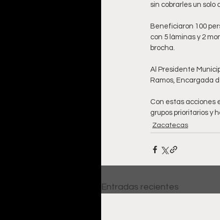
sin cobrarles un solo 
Beneficiaron 100 pe
con 5 láminas y 2 mo
brocha.
Al Presidente Municip
Ramos, Encargada de 
Con estas acciones e
grupos prioritarios 
Zacatecas
Entradas recientes