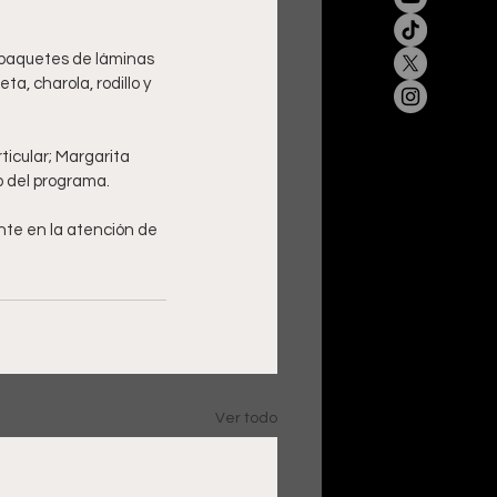
paquetes de láminas 
, charola, rodillo y 
icular; Margarita 
o del programa.
te en la atención de 
Ver todo