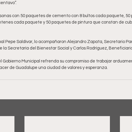
centavo”.
rsonas con 50 paquetes de cemento con 8 bultos cada paquete, 50 
ntenes cada paquete y 50 paquetes de pintura que constan de cubeta
al Pepe Saldívar, lo acompañaron Alejandro Zapata, Secretario Part
la Secretaría del Bienestar Social y Carlos Rodríguez, Beneficiari
l Gobierno Municipal refrenda su compromiso de trabajar arduamen
y hacer de Guadalupe una ciudad de valores y esperanza.