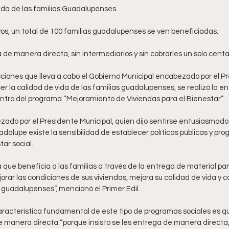
enda de las familias Guadalupenses
yos, un total de 100 familias guadalupenses se ven beneficiadas.
ga de manera directa, sin intermediarios y sin cobrarles un solo centa
ciones que lleva a cabo el Gobierno Municipal encabezado por el P
er la calidad de vida de las familias guadalupenses, se realizó la e
ntro del programa “Mejoramiento de Viviendas para el Bienestar”.
zado por el Presidente Municipal, quien dijo sentirse entusiasmado
lupe existe la sensibilidad de establecer políticas públicas y pro
tar social.
que beneficia a las familias a través de la entrega de material pa
orar las condiciones de sus viviendas, mejora su calidad de vida y con
 guadalupenses”, mencionó el Primer Edil.
racterística fundamental de este tipo de programas sociales es que
 manera directa “porque insisto se les entrega de manera directa, 