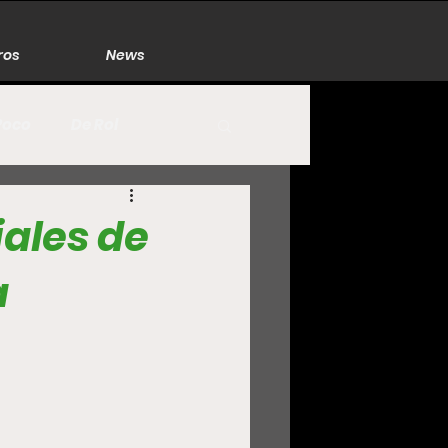
ros
News
Poco
De Rol
México
Naturaleza
iales de
a
Zacatecas