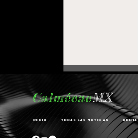
Calmécac
MX
Inicio
Todas las noticias
Conta
Fortalece Gobierno de
Pepe Saldívar la