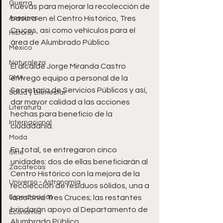
Guerra
nuevas para mejorar la recolección de 
Asesinos
basura en el Centro Histórico, Tres 
Cruces, así como vehículos para el 
Historia
área de Alumbrado Público.
México
Naturaleza
El alcalde Jorge Miranda Castro 
DMA
entregó equipo a personal de la 
Secretaría de Servicios Públicos y así, 
Salud y Bienestar
dar mayor calidad a las acciones 
Literatura
hechas para beneficio de la 
Internacional
ciudadanía.
Moda
En total, se entregaron cinco 
Cine
unidades: dos de ellas beneficiarán al 
Zacatecas
Centro Histórico con la mejora de la 
Universo - Astronomía
recolección de residuos sólidos, una a 
Espectáculos
la colonia Tres Cruces; las restantes 
brindarán apoyo al Departamento de 
Economía
Alumbrado Público. 