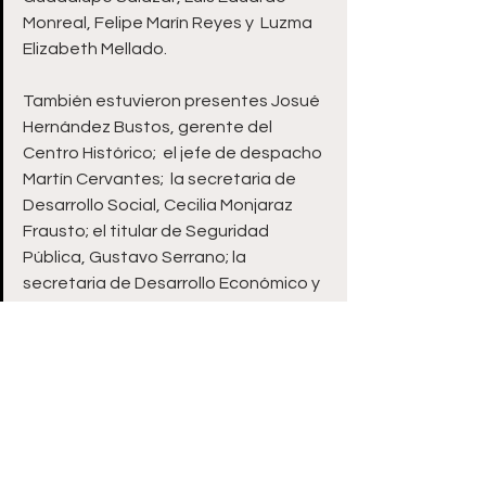
Monreal, Felipe Marín Reyes y  Luzma 
Elizabeth Mellado. 
También estuvieron presentes Josué 
Hernández Bustos, gerente del 
Centro Histórico;  el jefe de despacho 
Martín Cervantes;  la secretaria de 
Desarrollo Social, Cecilia Monjaraz 
Frausto; el titular de Seguridad 
Pública, Gustavo Serrano; la 
secretaria de Desarrollo Económico y 
Turismo, Laila Villasuso Sabag; la 
titular del Inmuzai, Claudia Escobedo; 
el secretario técnico, Rafael Romero y 
 Efraín Vargas, representante de las y 
los trabajadores de Servicios Públicos.