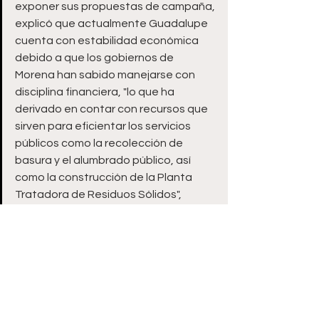
exponer sus propuestas de campaña, 
explicó que actualmente Guadalupe 
cuenta con estabilidad económica 
debido a que los gobiernos de 
Morena han sabido manejarse con 
disciplina financiera, "lo que ha 
derivado en contar con recursos que 
sirven para eficientar los servicios 
públicos como la recolección de 
basura y el alumbrado público, así 
como la construcción de la Planta 
Tratadora de Residuos Sólidos", 
asegurando Pepe Saldívar que "la 
continuidad de buen gobierno, 
seguirá en nuestra administración". 
__o__