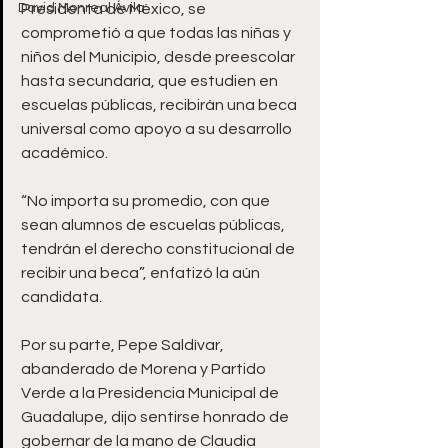
David Monreal Ávila
Presidenta de México, se 
comprometió a que todas las niñas y 
niños del Municipio, desde preescolar 
hasta secundaria, que estudien en 
escuelas públicas, recibirán una beca 
universal como apoyo a su desarrollo 
académico.
“No importa su promedio, con que 
sean alumnos de escuelas públicas, 
tendrán el derecho constitucional de 
recibir una beca”, enfatizó la aún 
candidata.
Por su parte, Pepe Saldívar, 
abanderado de Morena y Partido 
Verde a la Presidencia Municipal de 
Guadalupe, dijo sentirse honrado de 
gobernar de la mano de Claudia 