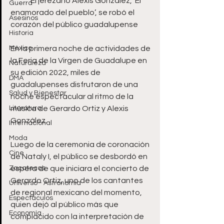
-	El jerezano Alexis González, ‘El 
Guerra
enamorado del pueblo’, se robó el 
Asesinos
corazón del público guadalupense 
Historia
México
En la primera noche de actividades de 
la Feria de la Virgen de Guadalupe en 
Naturaleza
su edición 2022, miles de 
DMA
guadalupenses disfrutaron de una 
Salud y Bienestar
noche espectacular al ritmo de la 
Literatura
música de Gerardo Ortiz y Alexis 
González.
Internacional
Moda
Luego de la ceremonia de coronación 
Cine
de Nataly I, el público se desbordó en 
Zacatecas
espera de que iniciara el concierto de 
Gerardo Ortiz, uno de los cantantes 
Universo - Astronomía
de regional mexicano del momento, 
Espectáculos
quien dejó al público más que 
Economía
complacido con la interpretación de 