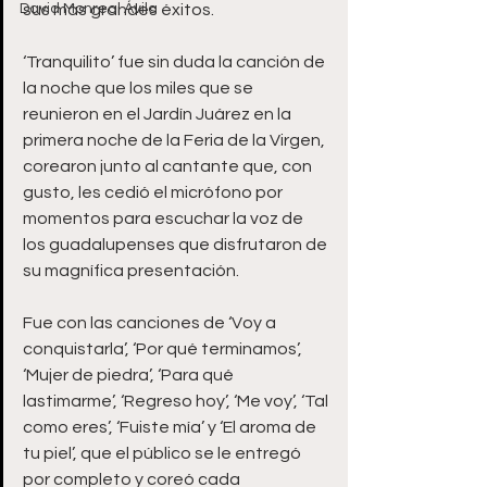
David Monreal Ávila
sus más grandes éxitos.
‘Tranquilito’ fue sin duda la canción de 
la noche que los miles que se 
reunieron en el Jardín Juárez en la 
primera noche de la Feria de la Virgen, 
corearon junto al cantante que, con 
gusto, les cedió el micrófono por 
momentos para escuchar la voz de 
los guadalupenses que disfrutaron de 
su magnífica presentación.
Fue con las canciones de ‘Voy a 
conquistarla’, ‘Por qué terminamos’, 
‘Mujer de piedra’, ‘Para qué 
lastimarme’, ‘Regreso hoy’, ‘Me voy’, ‘Tal 
como eres’, ‘Fuiste mía’ y ‘El aroma de 
tu piel’, que el público se le entregó 
por completo y coreó cada 