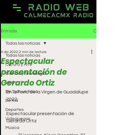
Entrada
Todas las noticias
4 dic 2022
2 min de lectura
Todas las noticias
Espectacular
Cultura y Arte
presentación de
Ciencia y Tecnología
Gerardo Ortiz
Viral
De Todo un Poco
En la Feria de la Virgen de Guadalupe 
2022
De Rol
Deportes
Espectacular presentación de 
Videojuegos
Gerardo Ortiz 
Música