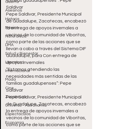
familias guadalupenses”: Pepe 
Guerra
Saldívar 
Asesinos
Pepe Saldívar, Presidente Municipal 
Historia
de Guadalupe, Zacatecas, encabezó 
México
la entrega de apoyos invernales a 
vecinos de la comunidad de Viboritas, 
Naturaleza
como parte de las acciones que se 
DMA
llevan a cabo a través del Sistema DIF 
Salud y Bienestar
Guadalupe, para Con entrega de 
Literatura
apoyos invernales
“Estamos atendiendo las 
Internacional
necesidades más sentidas de las 
Moda
familias guadalupenses”: Pepe 
Cine
Saldívar 
Zacatecas
Pepe Saldívar, Presidente Municipal 
de Guadalupe, Zacatecas, encabezó 
Universo - Astronomía
la entrega de apoyos invernales a 
Espectáculos
vecinos de la comunidad de Viboritas, 
Economía
como parte de las acciones que se 