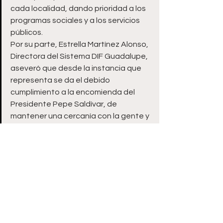
cada localidad, dando prioridad a los 
programas sociales y a los servicios 
públicos.
Por su parte, Estrella Martínez Alonso, 
Directora del Sistema DIF Guadalupe, 
aseveró que desde la instancia que 
representa se da el debido 
cumplimiento a la encomienda del 
Presidente Pepe Saldívar, de 
mantener una cercanía con la gente y 
materializar los apoyos de manera 
directa a las familias.
En la comunidad de Viboritas 
acompañaron al Presidente Municipal 
Pepe Saldívar, Estrella Martínez 
Alonso, Directora del Sistema DIF 
Guadalupe; Noemí Rodríguez 
Sánchez, Subdelegada de la 