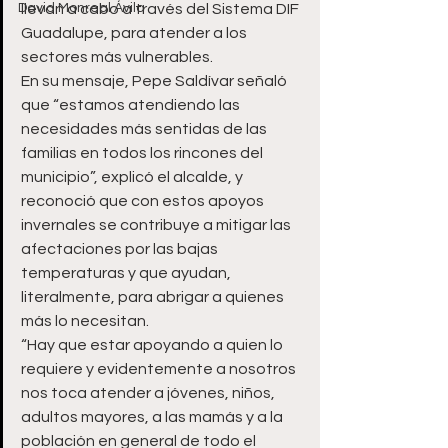
David Monreal Ávila
llevan a cabo a través del Sistema DIF 
Guadalupe, para atender a los 
sectores más vulnerables.
En su mensaje, Pepe Saldívar señaló 
que “estamos atendiendo las 
necesidades más sentidas de las 
familias en todos los rincones del 
municipio”, explicó el alcalde, y 
reconoció que con estos apoyos 
invernales se contribuye a mitigar las 
afectaciones por las bajas 
temperaturas y que ayudan, 
literalmente, para abrigar a quienes 
más lo necesitan.
“Hay que estar apoyando a quien lo 
requiere y evidentemente a nosotros 
nos toca atender a jóvenes, niños, 
adultos mayores, a las mamás y a la 
población en general de todo el 