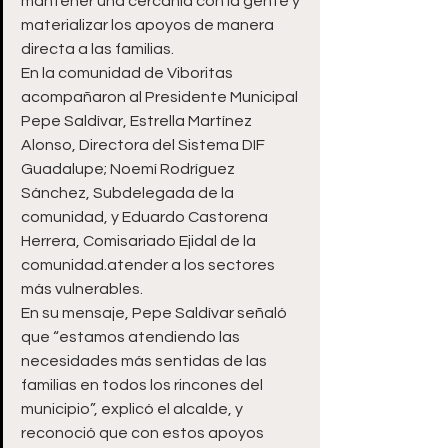
mantener una cercanía con la gente y 
materializar los apoyos de manera 
directa a las familias.
En la comunidad de Viboritas 
acompañaron al Presidente Municipal 
Pepe Saldívar, Estrella Martínez 
Alonso, Directora del Sistema DIF 
Guadalupe; Noemí Rodríguez 
Sánchez, Subdelegada de la 
comunidad, y Eduardo Castorena 
Herrera, Comisariado Ejidal de la 
comunidad.atender a los sectores 
más vulnerables.
En su mensaje, Pepe Saldívar señaló 
que “estamos atendiendo las 
necesidades más sentidas de las 
familias en todos los rincones del 
municipio”, explicó el alcalde, y 
reconoció que con estos apoyos 