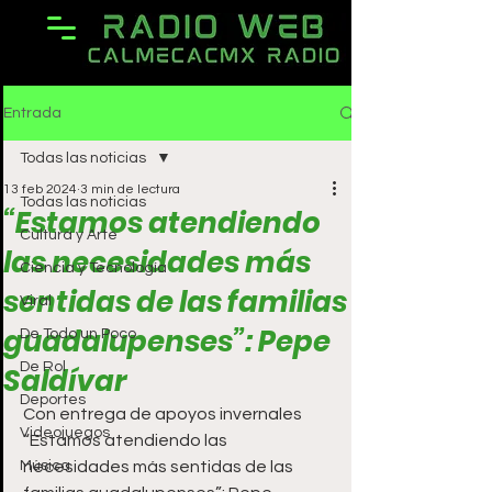
Entrada
Todas las noticias
13 feb 2024
3 min de lectura
Todas las noticias
“Estamos atendiendo
Cultura y Arte
las necesidades más
Ciencia y Tecnología
sentidas de las familias
Viral
guadalupenses”: Pepe
De Todo un Poco
De Rol
Saldívar
Deportes
Con entrega de apoyos invernales
Videojuegos
“Estamos atendiendo las 
Música
necesidades más sentidas de las 