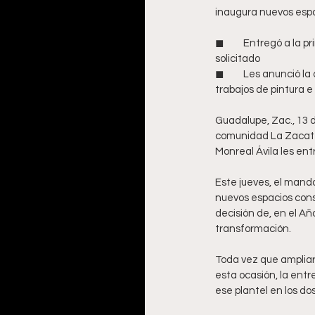
inaugura nuevos espa
◼	Entregó a la primaria Josefa Ortiz de Domínguez un aula y el cerco perimetral que desde años habían 
solicitado
◼	Les anunció la construcción de un módulo de baños y una cancha de futbol de pasto sintético, así como 
trabajos de pintura e
Guadalupe, Zac., 13 d
comunidad La Zacate
Monreal Ávila les ent
Este jueves, el manda
nuevos espacios const
decisión de, en el Añ
transformación. 
Toda vez que ampliar 
esta ocasión, la entr
ese plantel en los dos