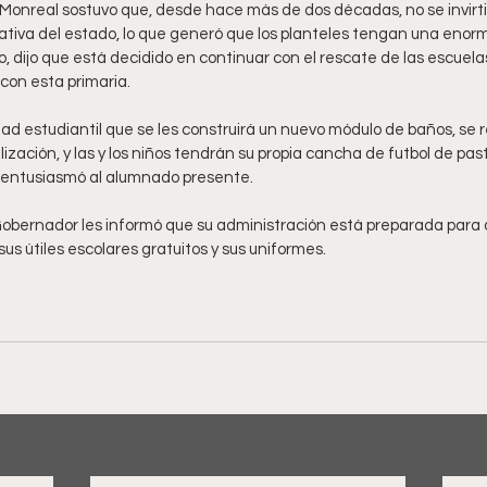
Monreal sostuvo que, desde hace más de dos décadas, no se invirtió
ativa del estado, lo que generó que los planteles tengan una enor
, dijo que está decidido en continuar con el rescate de las escuelas 
on esta primaria.
d estudiantil que se les construirá un nuevo módulo de baños, se r
ización, y las y los niños tendrán su propia cancha de futbol de past
entusiasmó al alumnado presente.  
Gobernador les informó que su administración está preparada para q
sus útiles escolares gratuitos y sus uniformes. 