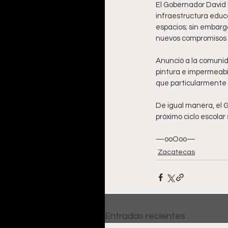
El Gobernador David 
infraestructura educ
espacios; sin embargo
nuevos compromisos c
Anunció a la comunida
pintura e impermeabil
que particularmente 
De igual manera, el 
próximo ciclo escolar 
—ooOoo—
Zacatecas
Entradas recientes