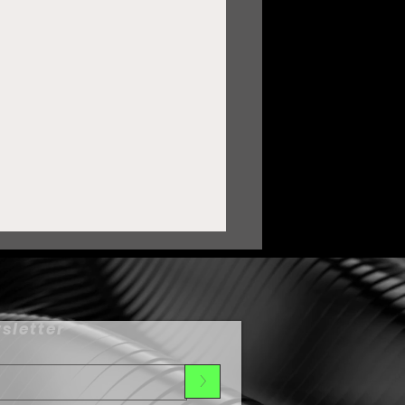
sletter
>