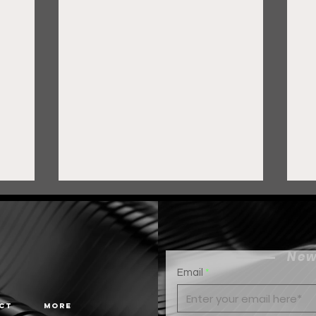
New
Email
ct
More