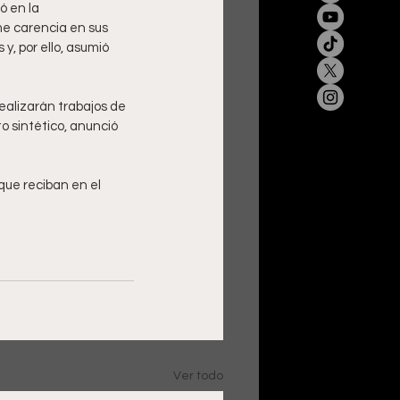
 en la 
me carencia en sus 
y, por ello, asumió 
ealizarán trabajos de 
o sintético, anunció 
ue reciban en el 
Ver todo