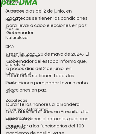
paz: DMA
Guerra
Asesinos
A pocos días del 2 de junio, en 
Zacatecas se tienen las condiciones 
Historia
para llevar a cabo elecciones en paz: 
México
Gobernador  
Naturaleza
DMA
Fresnillo, Zac., 20 de mayo de 2024.- El 
Salud y Bienestar
Gobernador del estado informó que, 
Literatura
a pocos días del 2 de junio, en 
Internacional
Zacatecas se tienen todas las 
Moda
condiciones para poder llevar a cabo 
elecciones en paz. 
Cine
Zacatecas
Durante los honores a la Bandera 
Universo - Astronomía
realizados este lunes en Fresnillo, dijo 
Espectáculos
que los órganos electorales pudieron 
capacitar a los funcionarios del 100 
Economía
por ciento de casilla, ya se 