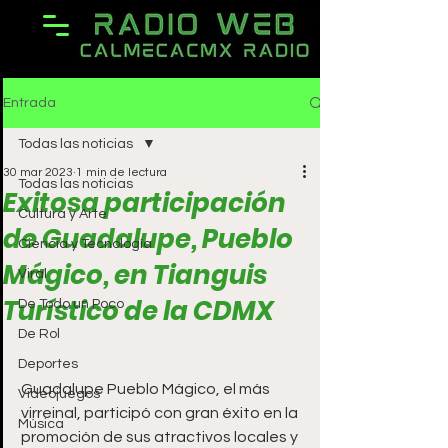
Entrada
Todas las noticias
30 mar 2023
1 min de lectura
Todas las noticias
Exitosa participación
Cultura y Arte
de Guadalupe, Pueblo
Ciencia y Tecnología
Mágico, en Tianguis
Viral
Turístico de la CDMX
De Todo un Poco
De Rol
Deportes
Guadalupe Pueblo Mágico, el más 
Videojuegos
virreinal, participó con gran éxito en la 
Música
promoción de sus atractivos locales y 