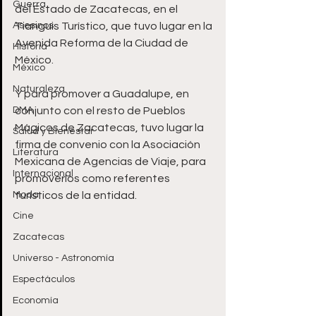
Guerra
del Estado de Zacatecas, en el 
Asesinos
Tianguis Turístico, que tuvo lugar en la 
Avenida Reforma de la Ciudad de 
Historia
México.
México
Naturaleza
Y para promover a Guadalupe, en 
DMA
conjunto con el resto de Pueblos 
Mágicos de Zacatecas, tuvo lugar la 
Salud y Bienestar
firma de convenio con la Asociación 
Literatura
Mexicana de Agencias de Viaje, para 
Internacional
promoverlos como referentes 
Moda
turísticos de la entidad.
Cine
Zacatecas
Universo - Astronomía
Espectáculos
Economía