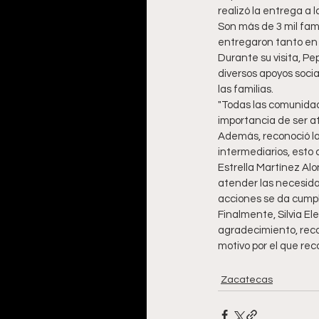
realizó la entrega a
Son más de 3 mil fam
entregaron tanto en l
Durante su visita, Pe
diversos apoyos socia
las familias.
"Todas las comunidad
importancia de ser a
Además, reconoció la
intermediarios, esto 
Estrella Martínez Alo
atender las necesida
acciones se da cumpli
Finalmente, Silvia E
agradecimiento, reco
motivo por el que rec
Zacatecas