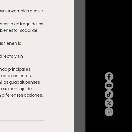
yos invernales que se 
acer la entrega de los 
 bienestar social de 
s tienen la 
recta y sin 
.
da principal es 
o que con estas 
milias guadalupenses.
n su mensaje de 
 diferentes acciones, 