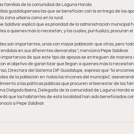
 las familias de la comunidad de Laguna Honda. 
ilias guadalupenses las que se benefician con la entrega de los apo
a zona urbana como en la rural. 
pe Saldívar explicó que es prioridad de la administración municipal h
les a quienes más lo necesitan, y los cuales, puntualizó, procuran el
es son importantes, unas con mayor población que otras, pero toda
tendidas en sus diferentes demandas ", mencionó Pepe Saldívar.
 importancia de que este tipo de apoyos se entreguen de manera di
con el objetivo de garantizar que llegan a quienes más lo necesitan
nso, Directora del Sistema DIF Guadalupe, expresó que "la encomien
des de la población en todos los rincones del municipio", aseverand
miento a las políticas públicas que procuren el bienestar de las fa
lena Delgado Ibarra, Delegada de la comunidad de Laguna Honda e
rdó que los habitantes de esta localidad han sido beneficiados con
onoció a Pepe Saldívar.