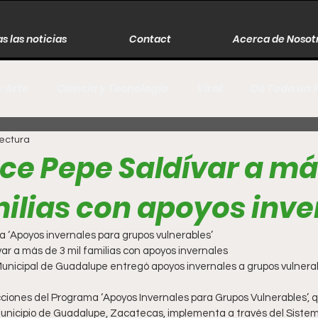
s las noticias
Contact
Acerca de Nosot
y Arte
Ciencia y Tecnología
Viral
De Todo un 
lectura
s
Música
Guerra
Asesinos
Historia
ce Pepe Saldívar a má
milias con apoyos inve
r
Literatura
Internacional
Moda
Cine
a ‘Apoyos invernales para grupos vulnerables’
r a más de 3 mil familias con apoyos invernales 
Espectáculos
Economía
David Monreal Ávila
ciones del Programa ‘Apoyos Invernales para Grupos Vulnerables’, q
Municipio de Guadalupe, Zacatecas, implementa a través del Sistem